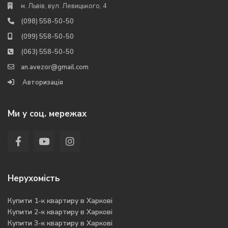
Переваги купівлі – продажу з
м. Львів, вул. Левицького, 4
порталом нерухомості Авезор
(098) 558-50-50
(099) 558-50-50
Ринок нерухомості Україна характеризується наявністю
(063) 558-50-50
різнобічних видів нерухомості, дозволяючи кожному мешканцю
an.avezor@gmail.com
підібрати комфортний для себе варіант. Але для початку
Авторизація
пошуку необхідно визначитися із територіальним
місцезнаходженням нерухомості. Сайт Avezor має актуальну
базу нерухомості.
Ми у соц. мережах
Підбираючи потрібний варіант з нами, Ви отримуєте низку
переваг:
простота підбору, завдяки великому вибору об’єктів,
незалежно від територіального розташування, новобудови
Нерухомість
чи вторинне житло та багато іншого;
простий та доступний у використанні інтерфейс, що має
Купити 1-к квартиру в Харкові
приємну структуру та великий фільтр вибору параметрів,
Купити 2-к квартиру в Харкові
для скорочення часу пошуку відповідних об’єктів
Купити 3-к квартиру в Харкові