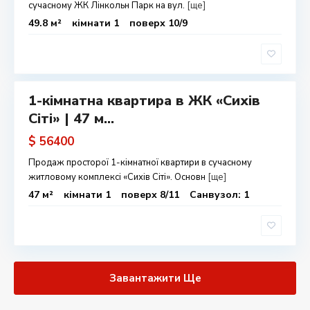
Л
сучасному ЖК Лінкольн Парк на вул.
[ще]
ь
49.8 м²
кімнати 1
поверх 10/9
в
і
в
1-кімнатна квартира в ЖК «Сихів
одаж
Сіті» | 47 м...
$ 56400
Продаж просторої 1-кімнатної квартири в сучасному
житловому комплексі «Сихів Сіті». Основн
[ще]
47 м²
кімнати 1
поверх 8/11
Санвузол: 1
Завантажити Ще