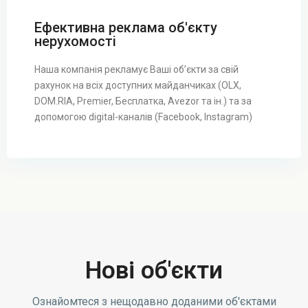
в
Ефективна реклама об'єкту
ч
нерухомості
е
н
Наша компанія рекламує Ваші об’єкти за свій
к
рахунок на всіх доступних майданчиках (OLX,
і
DOM.RIA, Premier, Бесплатка, Avezor та ін.) та за
в
допомогою digital-каналів (Facebook, Instagram)
с
ь
к
и
й
р
Ш
-
е
н
в
,
ч
Нові об'єкти
Х
е
а
н
р
Ознайомтеся з нещодавно доданими об'єктами
к