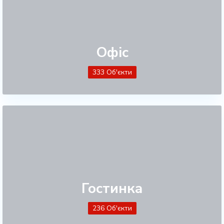
Офіс
333 Об'єкти
Гостинка
236 Об'єкти