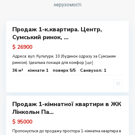
к
нерухомості
і
і
в
в
с
ь
Продаж 1-к.квартира. Центр,
одаж
к
Сумський ринок, ...
и
$ 26900
й
,
Адреса: вул. Культури, 10 (будинок одразу за Сумським
С
Л
ринком). Ідеальна локація для комфор
[ще]
и
ь
36 м²
кімнати 1
поверх 5/5
Санвузол: 1
х
в
і
і
в
в
с
ь
Продаж 1-кімнатної квартири в ЖК
одаж
к
Лінкольн Па...
и
$ 95000
й
,
Пропонується до продажу простора 1-кімнатна квартира в