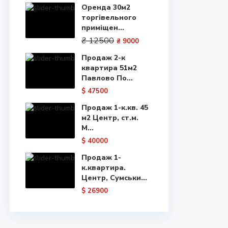
Оренда 30м2
торгівельного
приміщен...
₴ 12500
₴ 9000
Продаж 2-к
квартира 51м2
Павлово По...
$ 47500
Продаж 1-к.кв. 45
м2 Центр, ст.м.
М...
$ 40000
Продаж 1-
к.квартира.
Центр, Сумськи...
$ 26900