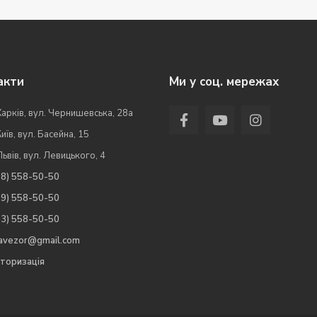
акти
Ми у соц. мережах
Харків, вул. Чернишевська, 28а
Київ, вул. Басейна, 15
Львів, вул. Левицького, 4
98) 558-50-50
99) 558-50-50
63) 558-50-50
.avezor@gmail.com
торизація