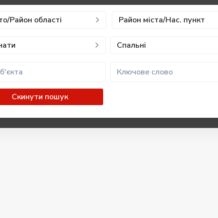
то/Район області
Район міста/Нас. пункт
нати
Спальні
Скинути пошук