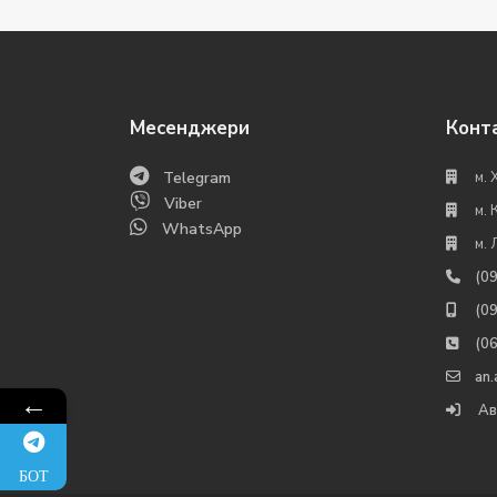
Месенджери
Конт
Telegram
м. 
Viber
м. 
WhatsApp
м. 
(0
(0
(0
an
←
Ав
БОТ