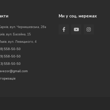
акти
Ми у соц. мережах
Харків, вул. Чернишевська, 28а
Київ, вул. Басейна, 15
Львів, вул. Левицького, 4
98) 558-50-50
99) 558-50-50
63) 558-50-50
.avezor@gmail.com
торизація