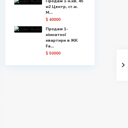
Продаж 1-к.кв. 45
м2 Центр, ст.м.
М...
$ 40000
Продаж 1-
кімнатної
квартири в ЖК
Fa...
$ 50000