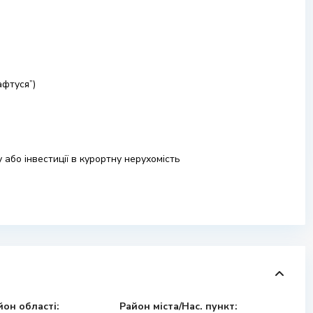
афтуся”)
або інвестиції в курортну нерухомість
йон області:
Район міста/Нас. пункт: