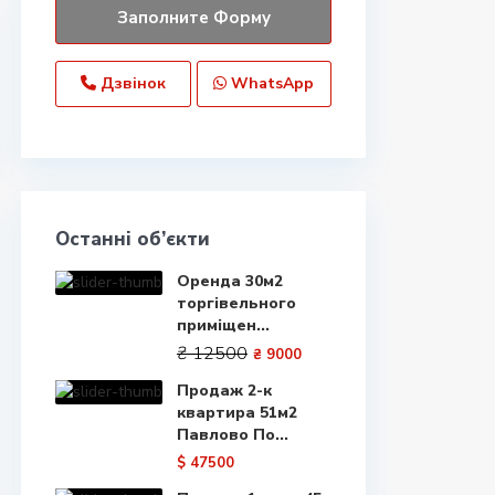
Дзвінок
WhatsApp
Останні об’єкти
Оренда 30м2
торгівельного
приміщен...
₴ 12500
₴ 9000
Продаж 2-к
квартира 51м2
Павлово По...
$ 47500