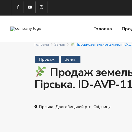
Головна
Про
Головна
Земля
Продаж земельної ділянки | Східн
Продаж
Земля
Продаж земельно
Гірська. ID-AVP-1
Гірська,
Дрогобицький р-н
,
Східниця