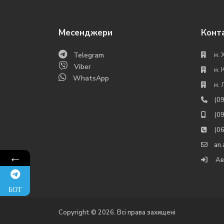
Месенджери
Конт
Telegram
м. 
Viber
м. 
WhatsApp
м. 
(0
(0
(0
an
←
Ав
БОТ
Copyright © 2026. Всі права захищені