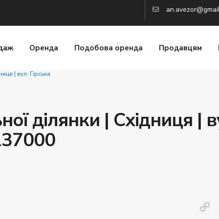
an.avezor@gmai
даж
Оренда
Подобова оренда
Продавцям
иця | вул. Гірська
ї ділянки | Східниця | в
137000