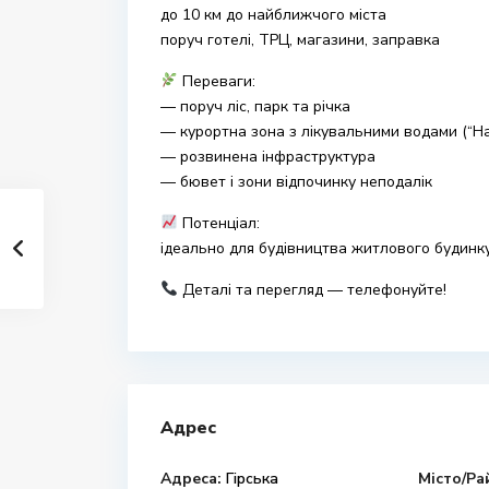
до 10 км до найближчого міста
поруч готелі, ТРЦ, магазини, заправка
Переваги:
— поруч ліс, парк та річка
— курортна зона з лікувальними водами (“Н
— розвинена інфраструктура
— бювет і зони відпочинку неподалік
Потенціал:
ідеально для будівництва житлового будинку 
Деталі та перегляд — телефонуйте!
Адрес
Адреса:
Гірська
Місто/Ра