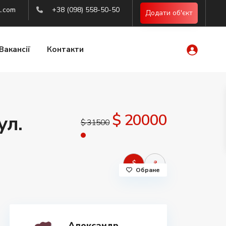
l.com
+38 (098) 558-50-50
Додати об'єкт
Вакансії
Контакти
$ 20000
ул.
$ 31500
$
₴
Обране
Александр