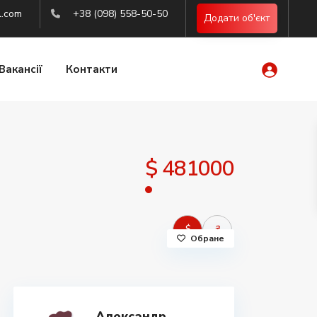
l.com
+38 (098) 558-50-50
Додати об'єкт
Вакансії
Контакти
$ 481000
$
₴
Обране
Александр