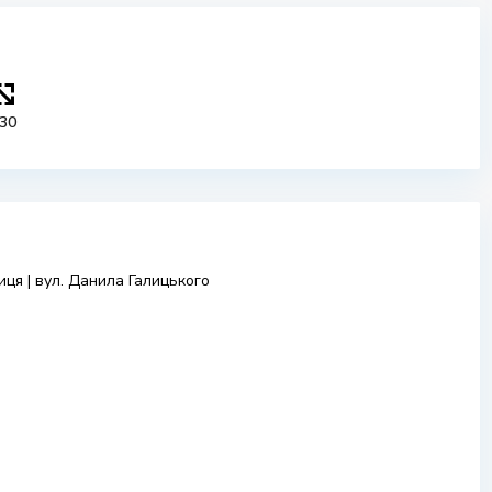
30
иця | вул. Данила Галицького