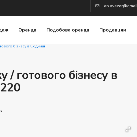
an.avezor@gmai
даж
Оренда
Подобова оренда
Продавцям
ового бізнесу в Східниці
/ готового бізнесу в
3220
ця