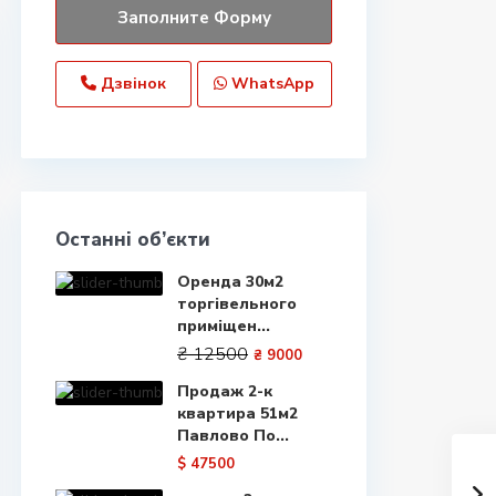
Дзвінок
WhatsApp
Останні об’єкти
Оренда 30м2
торгівельного
приміщен...
₴ 12500
₴ 9000
Продаж 2-к
квартира 51м2
Павлово По...
$ 47500