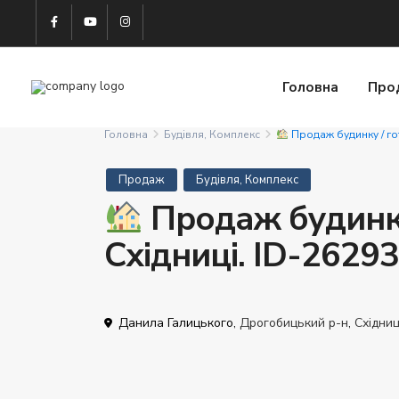
Головна
Про
Головна
Будівля, Комплекс
Продаж будинку / гот
Продаж
Будівля, Комплекс
Продаж будинку 
Східниці. ID-2629
Данила Галицького,
Дрогобицький р-н
,
Східни