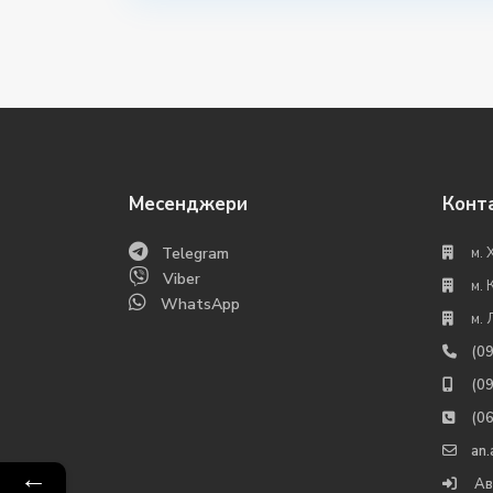
Месенджери
Конт
Telegram
м. 
Viber
м. 
WhatsApp
м. 
(0
(0
(0
an
←
Ав