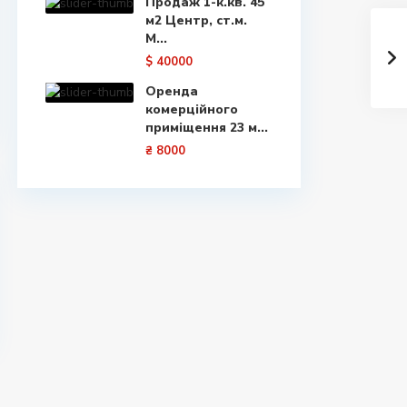
Продаж 1-к.кв. 45
м2 Центр, ст.м.
М...
$ 40000
Оренда
комерційного
приміщення 23 м...
₴ 8000