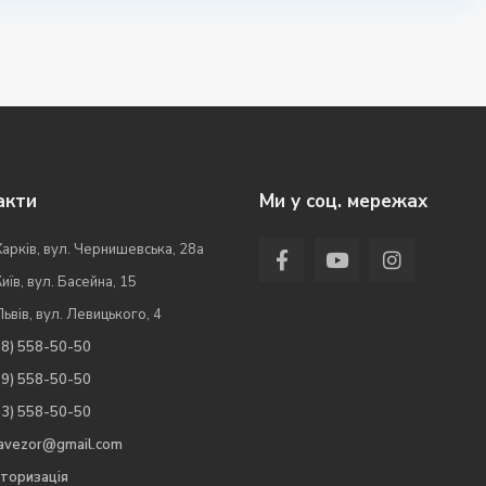
акти
Ми у соц. мережах
Харків, вул. Чернишевська, 28а
Київ, вул. Басейна, 15
Львів, вул. Левицького, 4
98) 558-50-50
99) 558-50-50
63) 558-50-50
.avezor@gmail.com
торизація