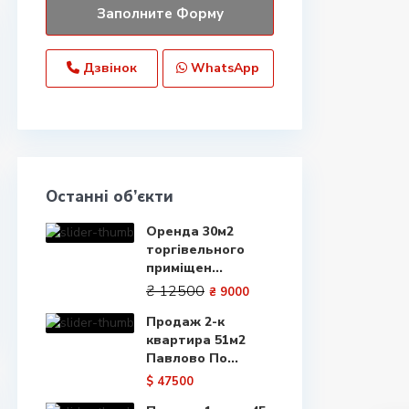
Дзвінок
WhatsApp
Останні об’єкти
Оренда 30м2
торгівельного
приміщен...
₴ 12500
₴ 9000
Продаж 2-к
квартира 51м2
Павлово По...
$ 47500