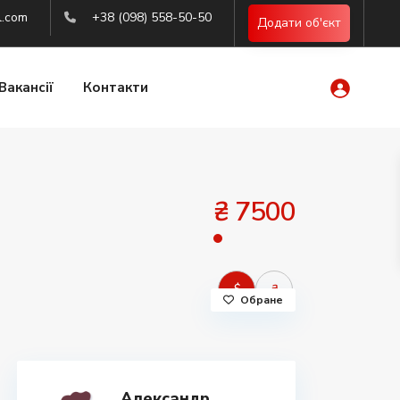
l.com
+38 (098) 558-50-50
Додати об'єкт
Вакансії
Контакти
₴ 7500
$
₴
Обране
Александр