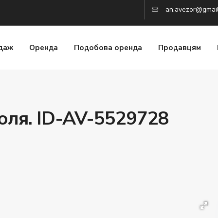
an.avezor@gmai
даж
Оренда
Подобова оренда
Продавцям
оля. ID-AV-5529728