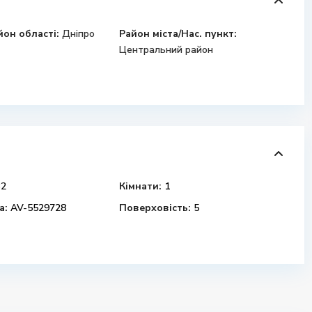
йон області:
Дніпро
Район міста/Нас. пункт:
Центральний район
2
Кімнати:
1
а:
AV-5529728
Поверховість:
5