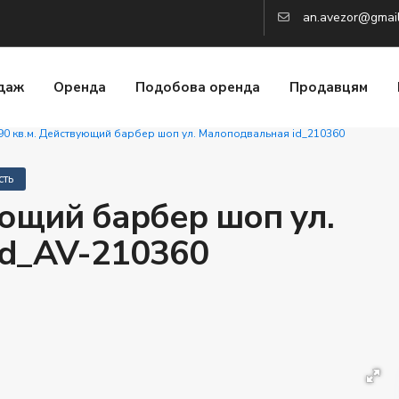
an.avezor@gmai
даж
Оренда
Подобова оренда
Продавцям
90 кв.м. Действующий барбер шоп ул. Малоподвальная id_210360
сть
ующий барбер шоп ул.
id_AV-210360