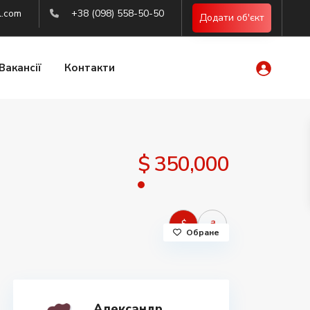
l.com
+38 (098) 558-50-50
Додати об'єкт
Вакансії
Контакти
$ 350,000
$
₴
Обране
Александр