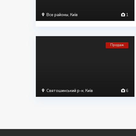
Все районы
,
Київ
1
Продаж
Святошинський р-н
,
Київ
6