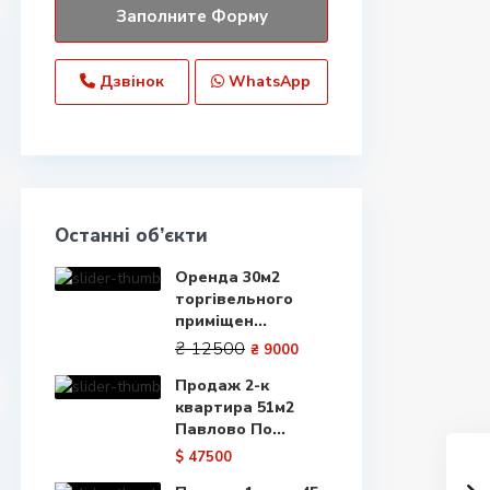
Дзвінок
WhatsApp
Останні об’єкти
Оренда 30м2
торгівельного
приміщен...
₴ 12500
₴ 9000
Продаж 2-к
квартира 51м2
Павлово По...
$ 47500