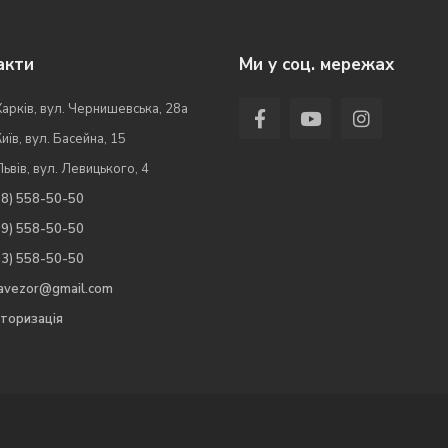
акти
Ми у соц. мережах
Харків, вул. Чернишевська, 28а
Київ, вул. Басейна, 15
Львів, вул. Левицького, 4
98) 558-50-50
99) 558-50-50
63) 558-50-50
.avezor@gmail.com
торизація