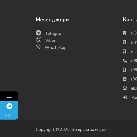
Месенджери
Конт
Telegram
м. 
Viber
м. 
WhatsApp
м. 
(0
(0
(0
an
←
Ав
БОТ
Copyright © 2026. Всі права захищені