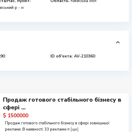
ста/Нас. пункт:
Область:
Київська обл
вський р - н
90
ID об'єкта:
AV-210360
Продаж готового стабільного бізнесу в
сфері ...
$ 1500000
Продаж готового стабільного бізнесу в сфері зовнішньої
реклами. В наявності: 33 рекламні п
[ще]