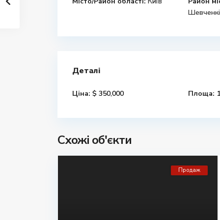
Місто/Район області:
Київ
Район мі
Шевченкі
Деталі
Ціна:
$ 350,000
Площа:
1
Схожі об'єкти
Продаж