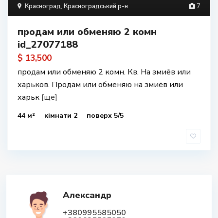
Красноград
,
Красноградський р-н
7
продам или обменяю 2 комн
id_27077188
$ 13,500
продам или обменяю 2 комн. Кв. На змиёв или
харьков. Продам или обменяю на змиёв или
харьк
[ще]
44 м²
кімнати 2
поверх 5/5
Александр
+380995585050