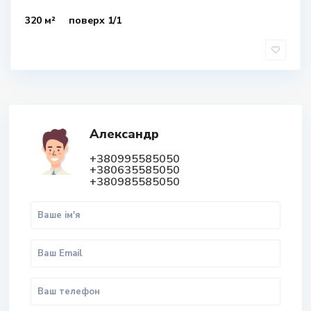
320 м²
поверх 1/1
Александр
+380995585050
+380635585050
+380985585050