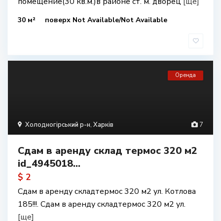
помещение(30 кв.м.)в районе ст. м. дворец
[ще]
30 м²
поверх Not Available/Not Available
Оренда
Холодногірський р-н
,
Харків
7
Сдам в аренду склад термос 320 м2
id_4945018...
$ 2
Сдам в аренду складтермос 320 м2 ул. Котлова
185!!!. Сдам в аренду складтермос 320 м2 ул.
[ще]