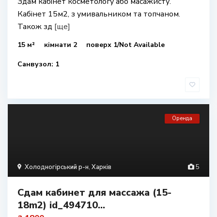
Здам кабінет косметологу або масажисту.
Кабінет 15м2, з умивальником та топчаном.
Також зд
[ще]
15 м²
кімнати 2
поверх 1/Not Available
Санвузол: 1
Оренда
Холодногірський р-н
,
Харків
5
Сдам кабинет для массажа (15-
18m2) id_494710...