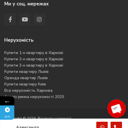
Ми у соц. мережах
Нерухомість
Купити 1-к квартиру в Харкові
Купити 2-к квартиру в Харкові
Купити 3-к квартиру в Харкові
Купити квартиру Львів
Оренда квартир Львів
Купити квартиру Киів
Вся нерухомість Харкова
Аналіз ринка нерухомості 2025
←
БОТ
O
p
e
n
h
a
t
Copyright © 2026. Всі права захищені
c
y
Александр