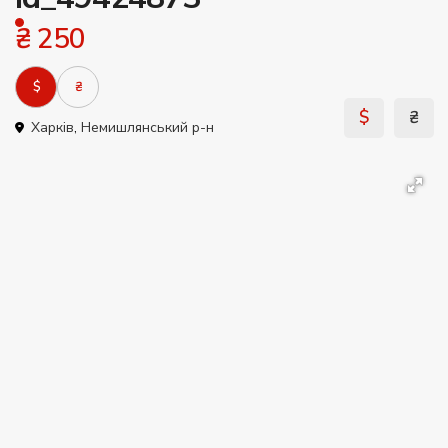
₴ 250
$
₴
$
₴
Харків
,
Немишлянський р-н