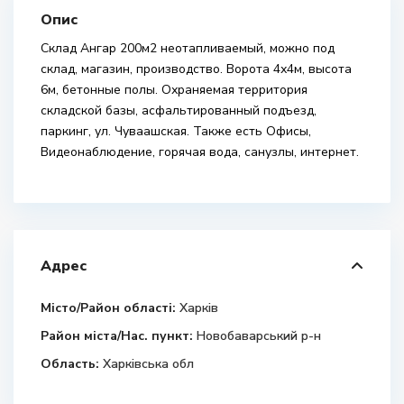
Опис
Склад Ангар 200м2 неотапливаемый, можно под
склад, магазин, производство. Ворота 4х4м, высота
6м, бетонные полы. Охраняемая территория
складской базы, асфальтированный подъезд,
паркинг, ул. Чуваашская. Также есть Офисы,
Видеонаблюдение, горячая вода, санузлы, интернет.
Адрес
Місто/Район області:
Харків
Район міста/Нас. пункт:
Новобаварський р-н
Область:
Харківська обл