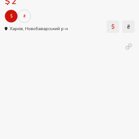
$ 2
$
₴
$
₴
Харків
,
Новобаварський р-н