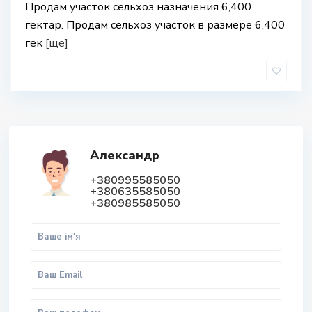
Продам участок сельхоз назначения 6,400
гектар. Продам сельхоз участок в размере 6,400
гек
[ще]
Александр
+380995585050
+380635585050
+380985585050