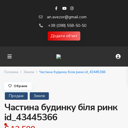
an.avezor@gmail.com
+38 (098) 558-50-50
Додати об'єкт
Головна
Земля
Частина будинку біля ринк id_43445366
Обране
Продаж
Земля
Частина будинку біля ринк
id_43445366