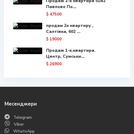
Продаж 2-к квартира 51м2
Павлово По...
$ 47500
продам 2к квартиру ,
Салтівка, 602 ...
$ 19000
Продаж 1-к.квартира.
Центр, Сумськи...
$ 26900
Месенджери
Telegram
Viber
WhatsApp