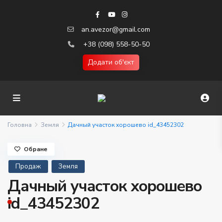
an.avezor@gmail.com
+38 (098) 558-50-50
Додати об'єкт
Головна
Земля
Дачный участок хорошево id_43452302
Обране
Продаж
Земля
Дачный участок хорошево
id_43452302