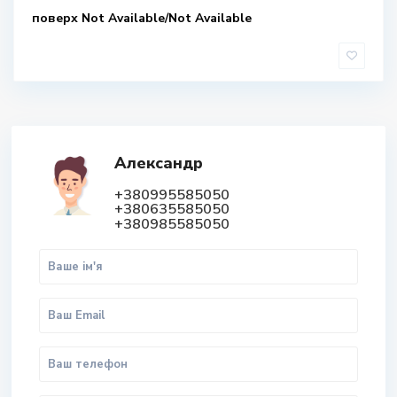
поверх Not Available/Not Available
Александр
+380995585050
+380635585050
+380985585050