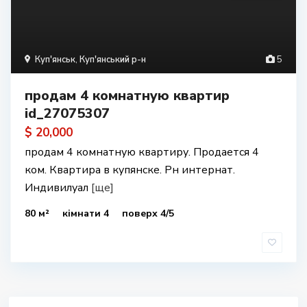
Куп'янськ
,
Куп'янський р-н
5
продам 4 комнатную квартир
id_27075307
$ 20,000
продам 4 комнатную квартиру. Продается 4
ком. Квартира в купянске. Рн интернат.
Индивилуал
[ще]
80 м²
кімнати 4
поверх 4/5