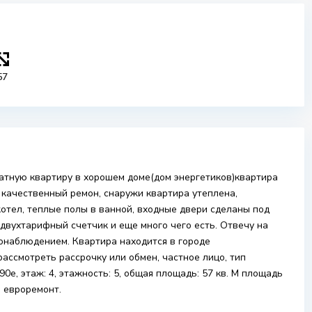
57
натную квартиру в хорошем доме(дом энергетиков)квартира
 качественный ремон, снаружи квартира утеплена,
отел, теплые полы в ванной, входные двери сделаны под
 двухтарифный счетчик и еще много чего есть. Отвечу на
еонаблюдением. Квартира находится в городе
рассмотреть рассрочку или обмен, частное лицо, тип
0е, этаж: 4, этажность: 5, общая площадь: 57 кв. М площадь
: евроремонт.