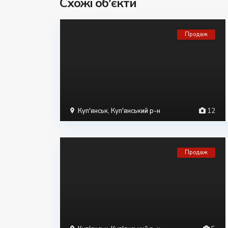
Схожі об'єкти
Продаж
Куп'янськ
,
Куп'янський р-н
12
Продаж