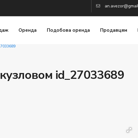
an.avezor@gmai
даж
Оренда
Подобова оренда
Продавцям
27033689
скузловом id_27033689