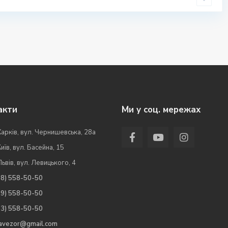
акти
Ми у соц. мережах
Харків, вул. Чернишевська, 28а
Київ, вул. Басейна, 15
Львів, вул. Левицького, 4
98) 558-50-50
99) 558-50-50
63) 558-50-50
.avezor@gmail.com