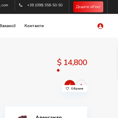
l.com
+38 (098) 558-50-50
Додати об'єкт
Вакансії
Контакти
$ 14,800
$
₴
Обране
Александр