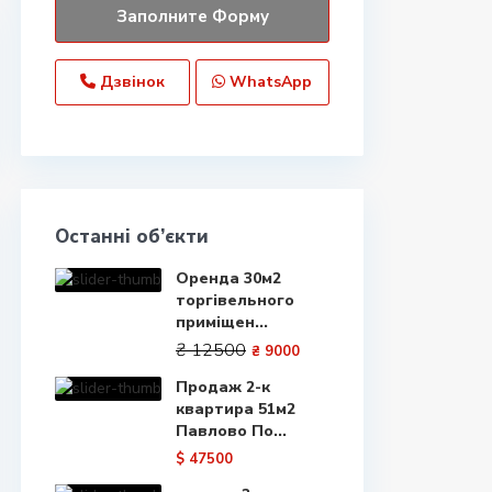
Дзвінок
WhatsApp
Останні об’єкти
Оренда 30м2
торгівельного
приміщен...
₴ 12500
₴ 9000
Продаж 2-к
квартира 51м2
Павлово По...
$ 47500