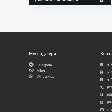
Куп'янськ
,
Куп'янський р-н
5
Месенджери
Конт
Telegram
м. 
Viber
м. 
WhatsApp
м. 
(0
(0
(0
an