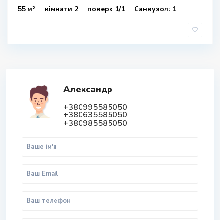
55 м²
кімнати 2
поверх 1/1
Санвузол: 1
Александр
+380995585050
+380635585050
+380985585050