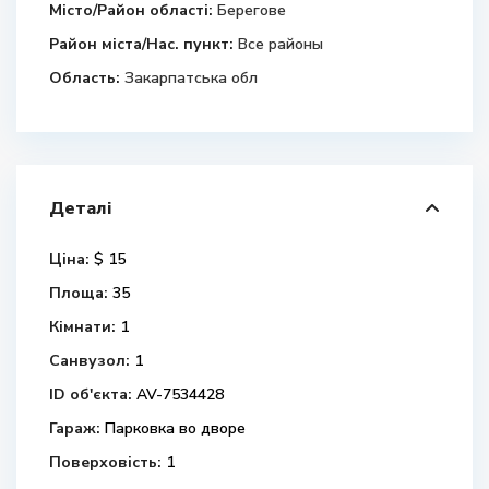
Місто/Район області:
Берегове
Район міста/Нас. пункт:
Все районы
Область:
Закарпатська обл
Деталі
Ціна:
$ 15
Площа:
35
Кімнати:
1
Санвузол:
1
ID об'єкта:
AV-7534428
Гараж:
Парковка во дворе
Поверховість:
1