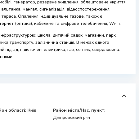
омобілі, генератор, резервне живлення, облаштоване укриття
, альтанка, мангал, сигналізація, відеоспостереження,
 тераса. Опалення індивідуальне газове, також є
нтернет (оптика), кабельне та цифрове телебачення, Wi-Fi.
нфраструктурою: школа, дитячий садок, магазини, парк,
инка транспорту, залізнична станція. В межах одного
й під’їзд, підключені електрика, газ, септик, свердловина.
нцями.
йон області:
Київ
Район міста/Нас. пункт:
Дніпровський р-н