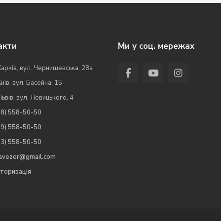
акти
Ми у соц. мережах
Харків, вул. Чернишевська, 28а
Київ, вул. Басейна, 15
Львів, вул. Левицького, 4
98) 558-50-50
99) 558-50-50
63) 558-50-50
.avezor@gmail.com
торизація