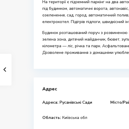
На території є підземний паркінг на два авт
під будинком, автоматичні ворота, автонавіс
озеленення, сад, город, автоматичний полив,
електрокотел. Підігрів підлоги, швидкісний і
Будинок розташований поруч з розвиненою і
зелена зона, дитячий майданчик, бювет, зуп
кілометра — ліс, річка та парк. Асфальтовани
Дозволене проживання з домашніми улюбле
Адрес
Адреса:
Русанівські Сади
Місто/Ра
Область:
Київська обл