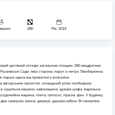
нвузол
280
Рік: 2015
ховий цегляний котедж загальною площею 280 квадратних
усанівські Сади, ліва сторона, поруч із метро Лівобережна.
е перша здача від приватного власника.
а авторським проєктом, оснащений усією необхідною
 та сушильна машини, кавомашина, духова шафа, варильна
посудомийна машина, плита, пилосос, праска, фен. У будинку
 два санвузли, ванна, джакузі, душова кабіна. Встановлені