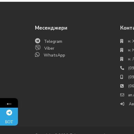
Месенджери
Конт
Telegram
м. 
Viber
м. 
WhatsApp
м. 
(0
(0
(0
an
←
Ав
БОТ