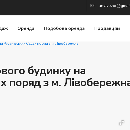
an.avezor@gmai
даж
Оренда
Подобова оренда
Продавцям
а Русанівських Садах поряд з м. Лівобережна
вого будинку на
х поряд з м. Лівобережна