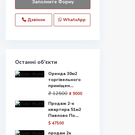
Дзвінок
WhatsApp
Останні об’єкти
Оренда 30м2
торгівельного
приміщен...
₴ 12500
₴ 9000
Продаж 2-к
квартира 51м2
Павлово По...
$ 47500
продам 2к