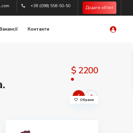
l.com
+38 (098) 558-50-50
Додати об'єкт
Вакансії
Контакти
$ 2200
.
$
₴
Обране