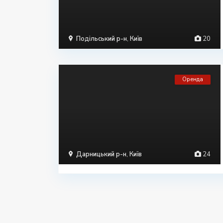
Подільський р-н
,
Київ
20
Оренда
Дарницький р-н
,
Київ
24