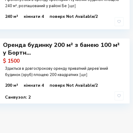
240 м², розташований у районі Бе
[ще]
240 м²
кімнати 4
поверх Not Available/2
Оренда будинку 200 м² з банею 100 м²
у Бортн...
$ 1500
Здається в довгострокову оренду приватний дерев’яний
будинок (зруб) площею 200 квадратних
[ще]
200 м²
кімнати 4
поверх Not Available/2
Санвузол: 2