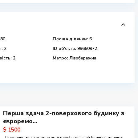
80
Площа ділянки:
6
л:
2
ID об'єкта:
99660972
ість:
2
Метро:
Лівобережна
Перша здача 2-поверхового будинку з
євроремо...
$ 1500
Пропонується в оренду просторий і сучасний будинок площею