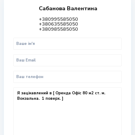
Сабанова Валентина
+380995585050
+380635585050
+380985585050