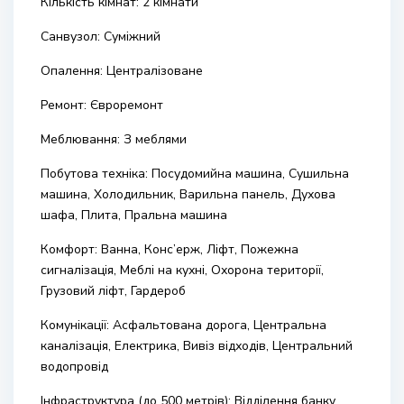
Кількість кімнат: 2 кімнати
Cанвузол: Суміжний
Опалення: Централізоване
Ремонт: Євроремонт
Меблювання: З меблями
Побутова техніка: Посудомийна машина, Сушильна
машина, Холодильник, Варильна панель, Духова
шафа, Плита, Пральна машина
Комфорт: Ванна, Конс’ерж, Ліфт, Пожежна
сигналізація, Меблі на кухні, Охорона території,
Грузовий ліфт, Гардероб
Комунікації: Асфальтована дорога, Центральна
каналізація, Електрика, Вивіз відходів, Центральний
водопровід
Інфраструктура (до 500 метрів): Відділення банку,