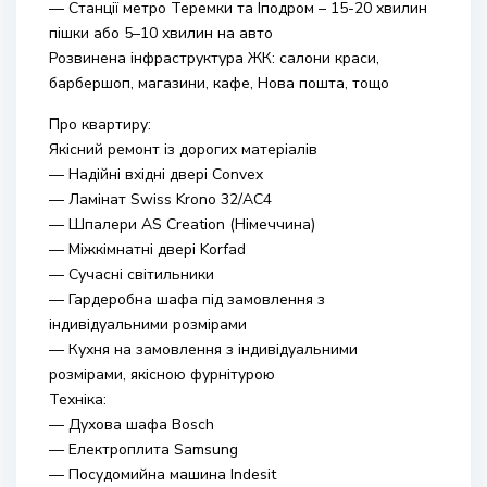
— Станції метро Теремки та Іподром – 15-20 хвилин
пішки або 5–10 хвилин на авто
Розвинена інфраструктура ЖК: салони краси,
барбершоп, магазини, кафе, Нова пошта, тощо
Про квартиру:
Якісний ремонт із дорогих матеріалів
— Надійні вхідні двері Convex
— Ламінат Swiss Krono 32/АС4
— Шпалери AS Creation (Німеччина)
— Міжкімнатні двері Korfad
— Сучасні світильники
— Гардеробна шафа під замовлення з
індивідуальними розмірами
— Кухня на замовлення з індивідуальними
розмірами, якісною фурнітурою
Техніка:
— Духова шафа Bosch
— Електроплита Samsung
— Посудомийна машина Indesit