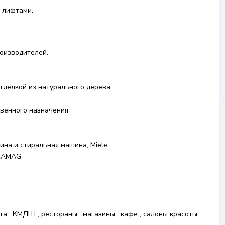
 лифтами.
роизводителей.
тделкой из натурального дерева
твенного назначения
ина и стиральная машина, Miele
ERAMAG
чта , КМДШ , рестораны , магазины , кафе , салоны красоты