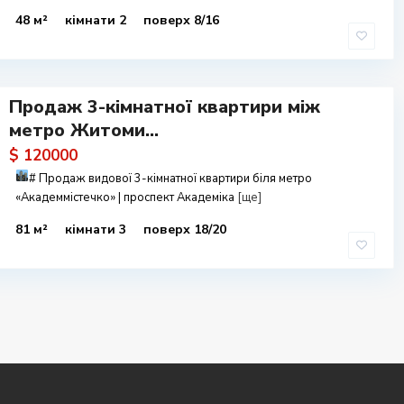
48 м²
кімнати 2
поверх 8/16
Продаж 3-кімнатної квартири між
метро Житоми...
$ 120000
#
Продаж видової 3-кімнатної квартири біля метро
«Академмістечко» | проспект Академіка
[ще]
81 м²
кімнати 3
поверх 18/20