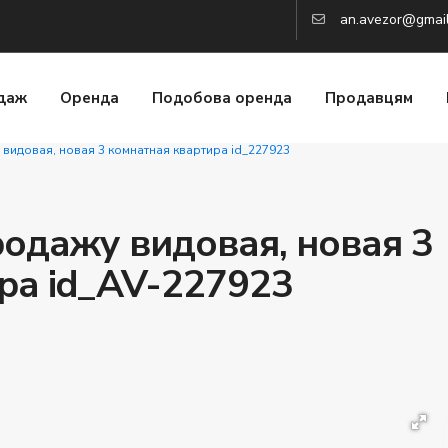
an.avezor@gmai
даж
Оренда
Подобова оренда
Продавцям
 видовая, новая 3 комнатная квартира id_227923
родажу видовая, новая 3
ра id_AV-227923