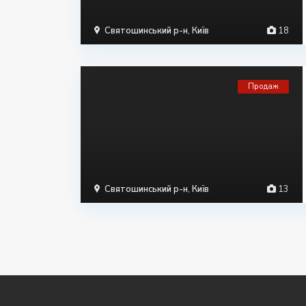
Святошинський р-н
,
Київ
18
Продаж
Святошинський р-н
,
Київ
13