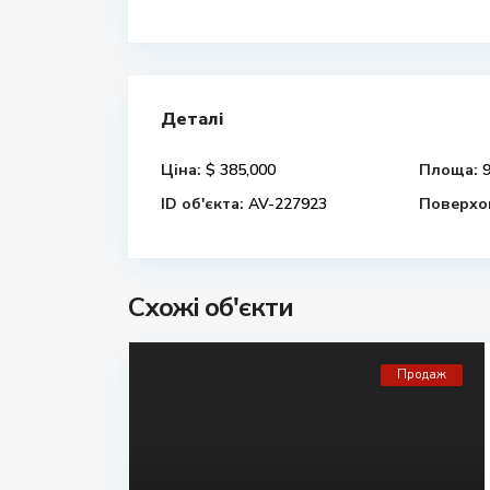
Деталі
Ціна:
$ 385,000
Площа:
9
ID об'єкта:
AV-227923
Поверхов
Схожі об'єкти
Продаж