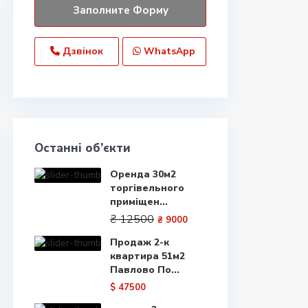
Дзвінок
WhatsApp
Останні об’єкти
Оренда 30м2
торгівельного
приміщен...
₴ 12500
₴ 9000
Продаж 2-к
квартира 51м2
Павлово По...
$ 47500