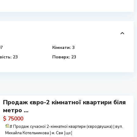
7
Кімнати:
3
ість:
23
Поверх:
23
Продаж євро-2 кімнатної квартири біля
метро ...
$ 75000
#
Продаж сучасної 2-кімнатної квартири (євродвушка) | вул.
Михайла Котельникова | м. Свя
[ще]