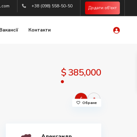
l.com
+38 (098) 558-50-50
Додати об'єкт
Вакансії
Контакти
$ 385,000
$
₴
Обране
Александр