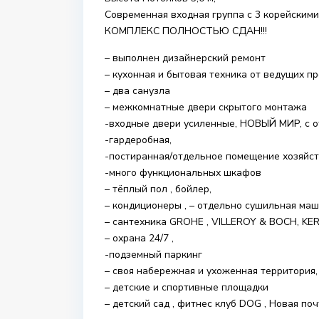
Современная входная группа с 3 корейскими
КОМПЛЕКС ПОЛНОСТЬЮ СДАН!!!
– выполнен дизайнерский ремонт
– кухонная и бытовая техника от ведущих п
– два санузла
– межкомнатные двери скрытого монтажа
-входные двери усиленные, НОВЫЙ МИР, с о
-гардеробная,
-постиранная/отдельное помещение хозяйс
-много функциональных шкафов
– тёплый пол , бойлер,
– кондиционеры , – отдельно сушильная маш
– сантехника GROHE , VILLEROY & BOCH, K
– охрана 24/7 ,
-подземный паркинг
– своя набережная и ухоженная территория,
– детские и спортивные площадки
– детский сад , фитнес клуб DOG , Новая по