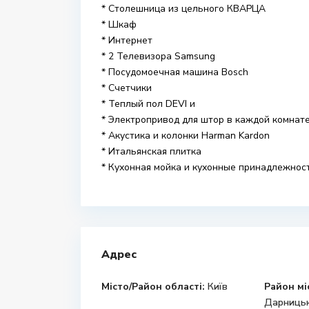
* Столешница из цельного КВАРЦА
* Шкаф
* Интернет
* 2 Телевизора Samsung
* Посудомоечная машина Bosch
* Счетчики
* Теплый пол DEVI и
* Электропривод для штор в каждой комнате
* Акустика и колонки Harman Kardon
* Итальянская плитка
* Кухонная мойка и кухонные принадлежнос
Адрес
Місто/Район області:
Київ
Район мі
Дарницьк