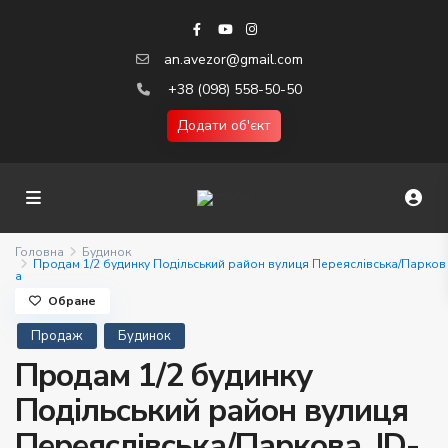
an.avezor@gmail.com
+38 (098) 558-50-50
Додати об'єкт
Головна
Будинок
Продам 1/2 будинку Подільський район вулиця Переяслівська/Парков
а
Обране
Продаж
Будинок
Продам 1/2 будинку
Подільський район вулиця
Переяслівська/Паркова. ID-