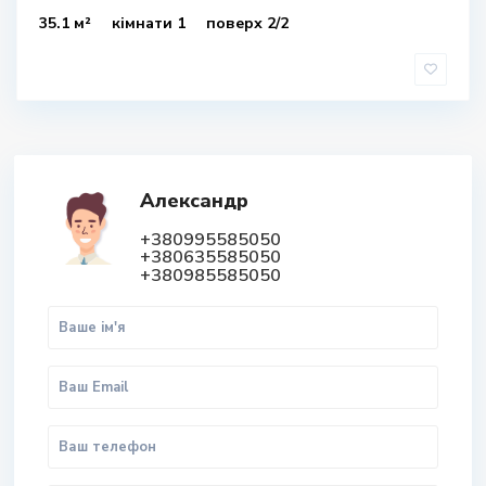
35.1 м²
кімнати 1
поверх 2/2
Александр
+380995585050
+380635585050
+380985585050