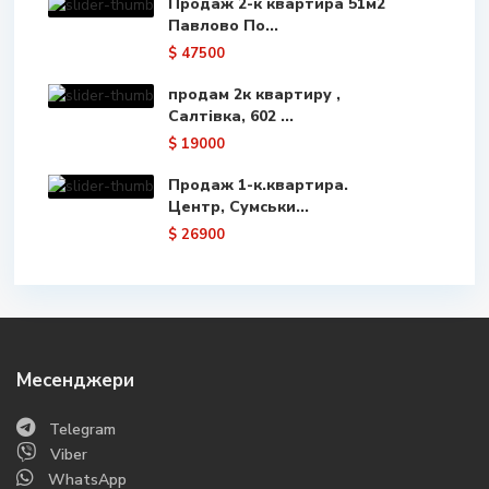
Продаж 2-к квартира 51м2
Павлово По...
$ 47500
продам 2к квартиру ,
Салтівка, 602 ...
$ 19000
Продаж 1-к.квартира.
Центр, Сумськи...
$ 26900
Месенджери
Telegram
Viber
WhatsApp