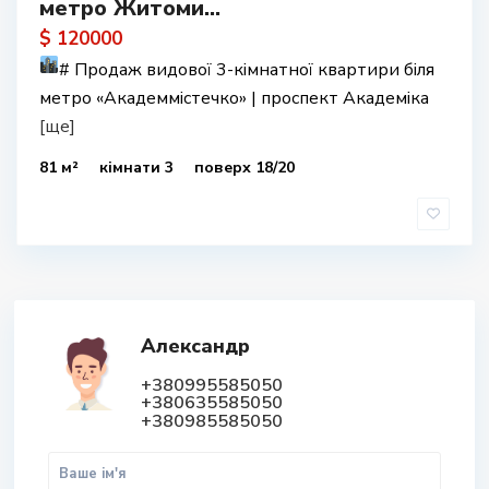
метро Житоми...
$ 120000
#
Продаж видової 3-кімнатної квартири біля
метро «Академмістечко» | проспект Академіка
[ще]
81 м²
кімнати 3
поверх 18/20
Александр
+380995585050
+380635585050
+380985585050