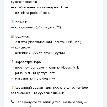
духовою шафою
— комбінована плита (індукція + газ)
— підсвітка робочої зони
Клімат:
— кондиціонер (обігрів до -5°C)
Будинок:
— 2 ліфти (пасажирський і вантажний, нові)
— консьєрж
— активне ОСББ та дружні сусіди
Інфраструктура:
— поруч супермаркети:
Сільпо
,
Novus
,
АТБ
— ринок у пішій доступності
— магазин прямо в будинку
Ідеальний варіант для тих, хто цінує комфорт,
автономність та сучасні рішення!
Телефонуйте та записуйтесь на перегляд —