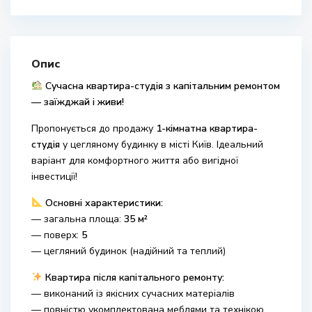
Опис
Сучасна квартира-студія з капітальним ремонтом
— заїжджай і живи!
Пропонується до продажу
1-кімнатна квартира-
студія
у цегляному будинку в місті
Київ
. Ідеальний
варіант для комфортного життя або вигідної
інвестиції!
Основні характеристики:
— загальна площа:
35 м²
— поверх:
5
— цегляний будинок (надійний та теплий)
Квартира після капітального ремонту:
— виконаний із якісних сучасних матеріалів
— повністю укомплектована меблями та технікою