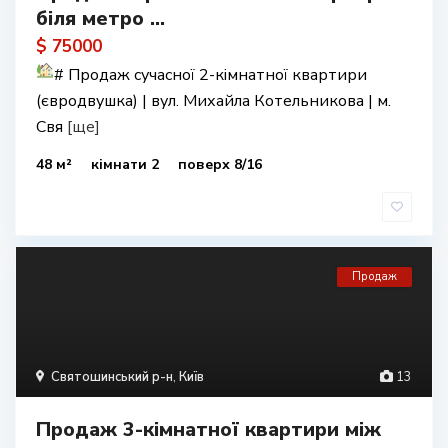
біля метро ...
$ 75000
#
Продаж сучасної 2-кімнатної квартири
(євродвушка) | вул. Михайла Котельникова | м.
Свя
[ще]
48 м²
кімнати 2
поверх 8/16
Продаж
Святошинський р-н
,
Київ
13
Продаж 3-кімнатної квартири між