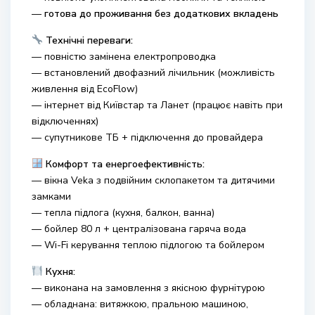
—
готова до проживання без додаткових вкладень
Технічні переваги:
— повністю замінена електропроводка
— встановлений двофазний лічильник (можливість
живлення від EcoFlow)
— інтернет від
Київстар
та
Ланет
(працює навіть при
відключеннях)
— супутникове ТБ + підключення до провайдера
Комфорт та енергоефективність:
— вікна Veka з подвійним склопакетом та дитячими
замками
— тепла підлога (кухня, балкон, ванна)
— бойлер 80 л + централізована гаряча вода
— Wi-Fi керування теплою підлогою та бойлером
Кухня:
— виконана на замовлення з якісною фурнітурою
— обладнана: витяжкою, пральною машиною,