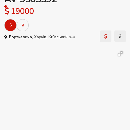
$ 19000
$
₴
$
₴
Борткевича,
Харків
,
Київський р-н