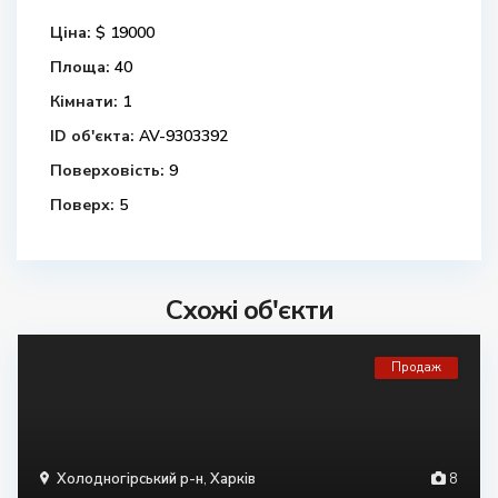
Ціна:
$ 19000
Площа:
40
Кімнати:
1
ID об'єкта:
AV-9303392
Поверховість:
9
Поверх:
5
Схожі об'єкти
Продаж
Холодногірський р-н
,
Харків
8