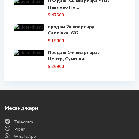
Продаж 2-к квартира 51м2
Павлово По...
$ 47500
продам 2к квартиру ,
Салтівка, 602 ...
$ 19000
Продаж 1-к.квартира.
Центр, Сумськи...
$ 26900
Месенджери
Telegram
Viber
WhatsApp