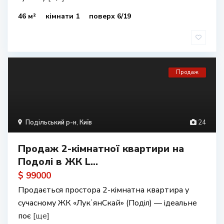
46 м²
кімнати 1
поверх 6/19
Продаж
Подільський р-н
,
Київ
24
Продаж 2-кімнатної квартири на
Подолі в ЖК L...
$ 99000
Продається простора 2-кімнатна квартира у
сучасному ЖК «ЛукʼянСкай» (Поділ) — ідеальне
поє
[ще]