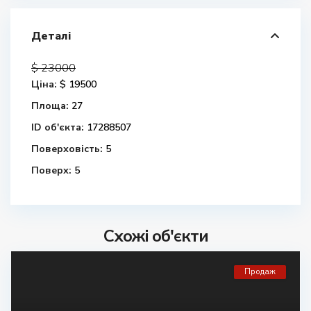
Деталі
$ 23000
Ціна:
$ 19500
Площа:
27
ID об'єкта:
17288507
Поверховість:
5
Поверх:
5
Схожі об'єкти
Продаж