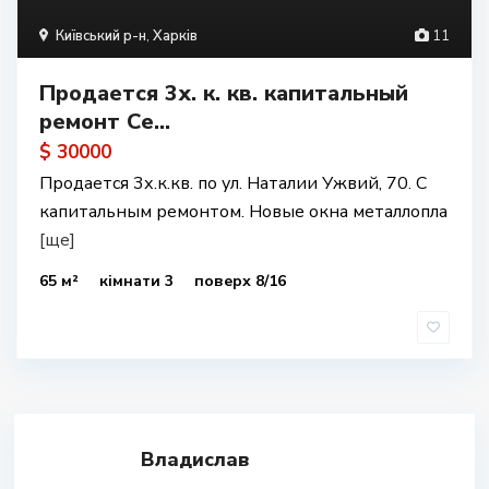
Київський р-н
,
Харків
11
Продается 3х. к. кв. капитальный
ремонт Се...
$ 30000
Продается 3х.к.кв. по ул. Наталии Ужвий, 70. С
капитальным ремонтом. Новые окна металлопла
[ще]
65 м²
кімнати 3
поверх 8/16
Владислав