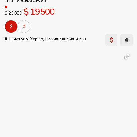
$ 19500
$ 23000
$
₴
Ньютона,
Харків
,
Немишлянський р-н
$
₴