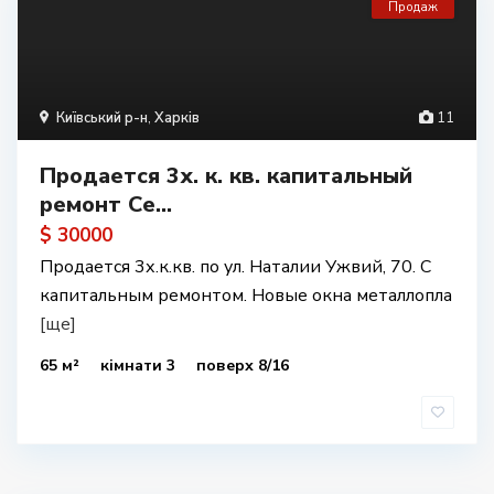
Продаж
Київський р-н
,
Харків
11
Продается 3х. к. кв. капитальный
ремонт Се...
$ 30000
Продается 3х.к.кв. по ул. Наталии Ужвий, 70. С
капитальным ремонтом. Новые окна металлопла
[ще]
65 м²
кімнати 3
поверх 8/16