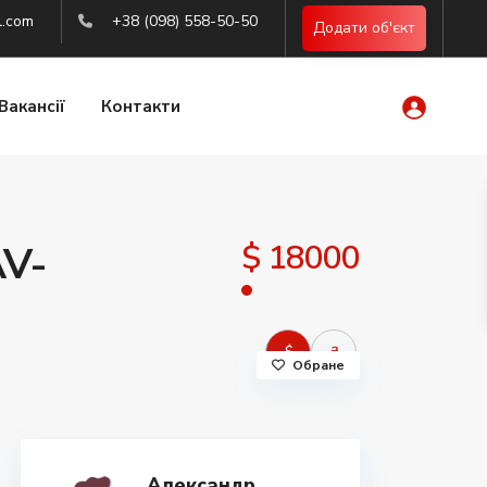
l.com
+38 (098) 558-50-50
Додати об'єкт
Вакансії
Контакти
$ 18000
AV-
$
₴
Обране
Александр