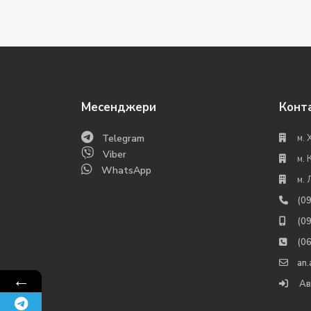
Месенджери
Конт
Telegram
м. 
Viber
м. 
WhatsApp
м. 
(0
(0
(0
an
←
Ав