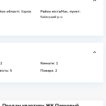
йон області:
Харків
Район міста/Нас. пункт:
Київський р-н
2
Кімнати:
1
ість:
5
Поверх:
2
Продам квартиру ЖК Парковый