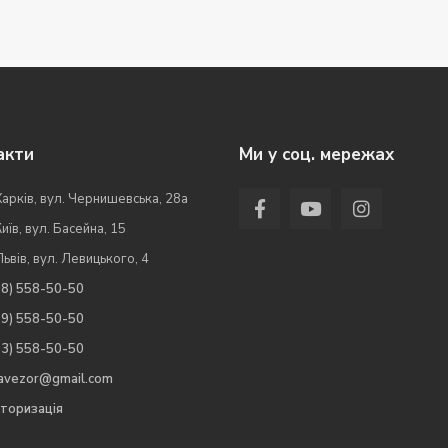
акти
Ми у соц. мережах
Харків, вул. Чернишевська, 28а
Київ, вул. Басейна, 15
Львів, вул. Левицького, 4
98) 558-50-50
99) 558-50-50
63) 558-50-50
.avezor@gmail.com
торизація