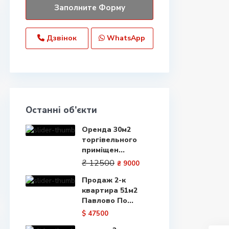
Дзвінок
WhatsApp
Останні об’єкти
Оренда 30м2
торгівельного
приміщен...
₴ 12500
₴ 9000
Продаж 2-к
квартира 51м2
Павлово По...
$ 47500