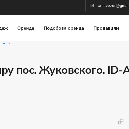
an.avezor@gmai
даж
Оренда
Подобова оренда
Продавцям
вского
ру пос. Жуковского. ID-