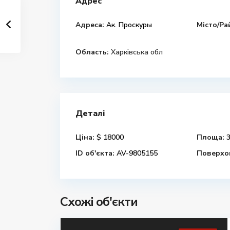
Адрес
Адреса:
Ак. Проскуры
Місто/Ра
Область:
Харківська обл
Деталі
Ціна:
$ 18000
Площа:
3
ID об'єкта:
AV-9805155
Поверхов
Схожі об'єкти