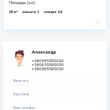
Площадь
[ще]
28 м²
кімнати 1
поверх 1/4
Александр
+380995585050
+380635585050
+380985585050