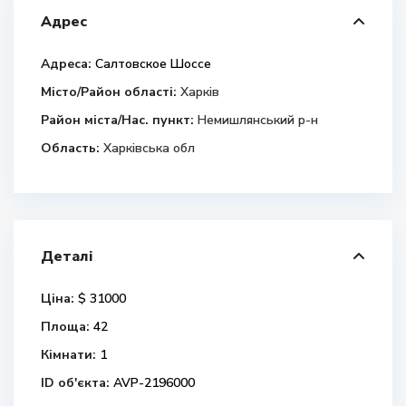
Адрес
Адреса:
Салтовское Шоссе
Місто/Район області:
Харків
Район міста/Нас. пункт:
Немишлянський р-н
Область:
Харківська обл
Деталі
Ціна:
$ 31000
Площа:
42
Кімнати:
1
ID об'єкта:
AVP-2196000