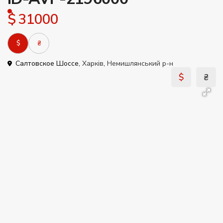
$ 31000
$
₴
Салтовское Шоссе,
Харків
,
Немишлянський р-н
$
₴