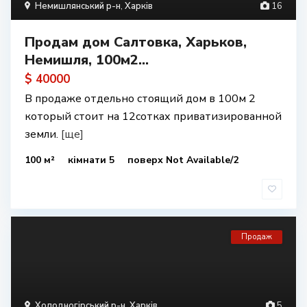
Немишлянський р-н
,
Харків
16
Продам дом Салтовка, Харьков,
Немишля, 100м2...
$ 40000
В продаже отдельно стоящий дом в 100м 2
который стоит на 12сотках приватизированной
земли.
[ще]
100 м²
кімнати 5
поверх Not Available/2
Продаж
Холодногірський р-н
,
Харків
5