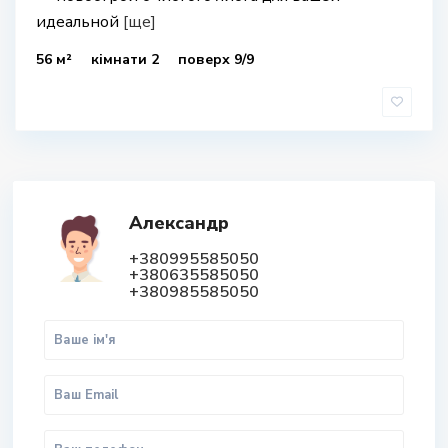
идеальной
[ще]
56 м²
кімнати 2
поверх 9/9
Александр
+380995585050
+380635585050
+380985585050