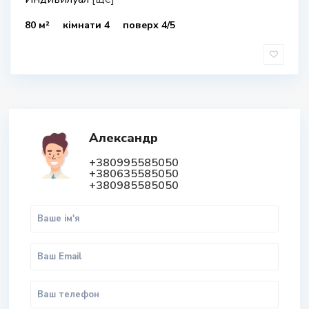
80 м²
кімнати 4
поверх 4/5
Александр
+380995585050
+380635585050
+380985585050