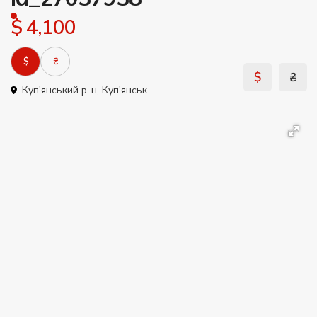
$ 4,100
$
₴
$
₴
Куп'янський р-н
,
Куп'янськ