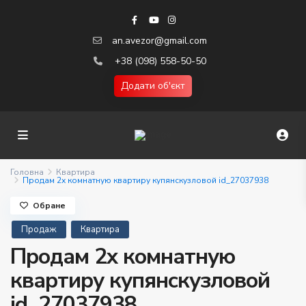
an.avezor@gmail.com
+38 (098) 558-50-50
Додати об'єкт
Головна
Квартира
Продам 2х комнатную квартиру купянскузловой id_27037938
Обране
Продаж
Квартира
Продам 2х комнатную
квартиру купянскузловой
id_27037938