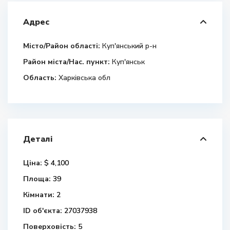
Адрес
Місто/Район області:
Куп'янський р-н
Район міста/Нас. пункт:
Куп'янськ
Область:
Харківська обл
Деталі
Ціна:
$ 4,100
Площа:
39
Кімнати:
2
ID об'єкта:
27037938
Поверховість:
5