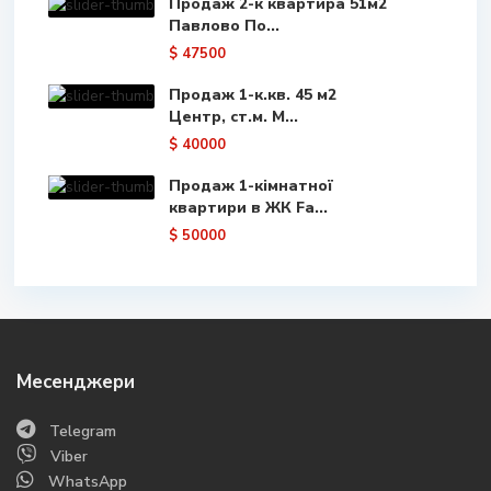
Продаж 2-к квартира 51м2
Павлово По...
$ 47500
Продаж 1-к.кв. 45 м2
Центр, ст.м. М...
$ 40000
Продаж 1-кімнатної
квартири в ЖК Fa...
$ 50000
Месенджери
Telegram
Viber
WhatsApp