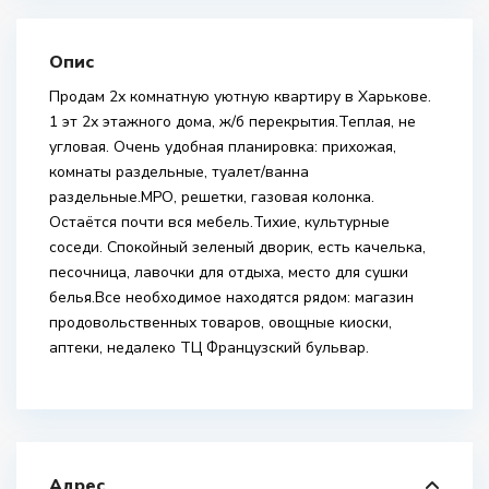
Опис
Продам 2х комнатную уютную квартиру в Харькове.
1 эт 2х этажного дома, ж/б перекрытия.Теплая, не
угловая. Очень удобная планировка: прихожая,
комнаты раздельные, туалет/ванна
раздельные.МРО, решетки, газовая колонка.
Остаётся почти вся мебель.Тихие, культурные
соседи. Спокойный зеленый дворик, есть качелька,
песочница, лавочки для отдыха, место для сушки
белья.Все необходимое находятся рядом: магазин
продовольственных товаров, овощные киоски,
аптеки, недалеко ТЦ Французский бульвар.
Адрес