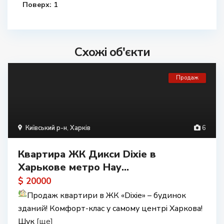
Поверх:
1
Схожі об'єкти
Продаж
Київський р-н
,
Харків
6
Квартира ЖК Дикси Dixie в
Харькове метро Нау...
$ 20000
Продаж квартири в ЖК «Dixie» – будинок
зданий! Комфорт-клас у самому центрі Харкова!
Шук
[ще]