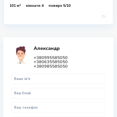
101 м²
кімнати 4
поверх 5/10
Александр
+380995585050
+380635585050
+380985585050