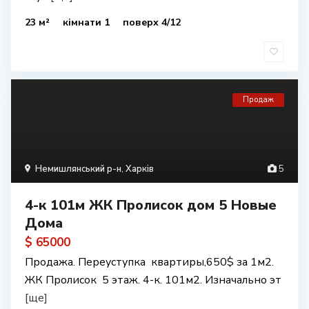
23 м²
кімнати 1
поверх 4/12
Продаж
Немишлянський р-н
,
Харків
5
4-к 101м ЖК Пролисок дом 5 Новые
Дома
$ 65000
Продажа. Переуступка квартиры,650$ за 1м2.
ЖК Пролисок 5 этаж. 4-к. 101м2. Изначально эт
[ще]