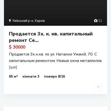
Київський р-н
,
Харків
11
Продается 3х. к. кв. капитальный
ремонт Се...
$ 30000
Продается 3х.к.кв. по ул. Наталии Ужвий, 70. С
капитальным ремонтом. Новые окна металлопла
[ще]
65 м²
кімнати 3
поверх 8/16