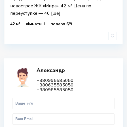
новострое ЖК «Мира», 42 м² Цена по
переуступке — 46
[ще]
42 м²
кімнати 1
поверх 6/9
Александр
+380995585050
+380635585050
+380985585050