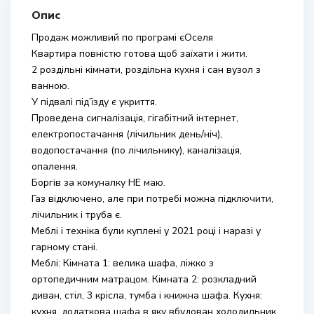
Опис
Продаж можливий по програмі єОселя
Квартира повністю готова щоб заїхати і жити.
2 роздільні кімнати, роздільна кухня і сан вузол з
ванною.
У підвалі під’їзду є укриття.
Проведена сигналізація, гігабітний інтернет,
електропостачання (лічильник день/ніч),
водопостачання (по лічильнику), каналізація,
опалення.
Боргів за комуналку НЕ маю.
Газ відключено, але при потребі можна підключити,
лічильник і труба є.
Меблі і техніка були куплені у 2021 році і наразі у
гарному стані.
Меблі: Кімната 1: велика шафа, ліжко з
ортопедичним матрацом. Кімната 2: розкладний
диван, стіл, 3 крісла, тумба і книжна шафа. Кухня:
кухня, додаткова шафа в яку вбудован холодильник.