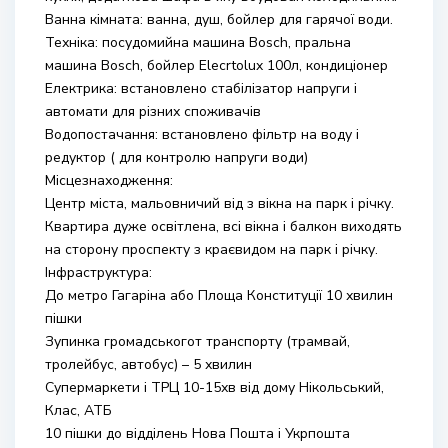
Ванна кімната: ванна, душ, бойлер для гарячої води.
Техніка: посудомийна машина Bosch, пральна
машина Bosch, бойлер Elecrtolux 100л, кондиціонер
Електрика: встановлено стабілізатор напруги і
автомати для різних споживачів
Водопостачання: встановлено фільтр на воду і
редуктор ( для контролю напруги води)
Місцезнаходження:
Центр міста, мальовничий від з вікна на парк і річку.
Квартира дуже освітлена, всі вікна і балкон виходять
на сторону проспекту з краєвидом на парк і річку.
Інфраструктура:
До метро Гагаріна або Площа Конституції 10 хвилин
пішки
Зупинка громадськогот транспорту (трамвай,
тролейбус, автобус) – 5 хвилин
Супермаркети і ТРЦ 10-15хв від дому Нікольський,
Клас, АТБ
10 пішки до відділень Нова Пошта і Укрпошта