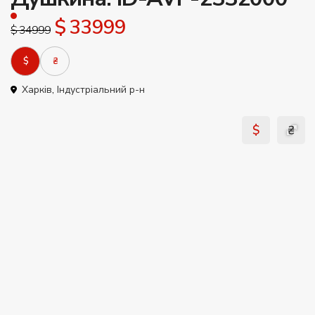
$ 33999
$ 34999
$
₴
Харків
,
Індустріальний р-н
$
₴