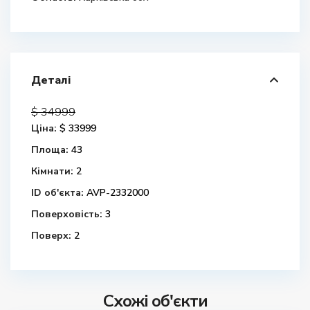
Деталі
$ 34999
Ціна:
$ 33999
Площа:
43
Кімнати:
2
ID об'єкта:
AVP-2332000
Поверховість:
3
Поверх:
2
Схожі об'єкти