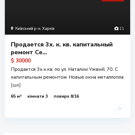
Київський р-н
,
Харків
11
Продается 3х. к. кв. капитальный
ремонт Се...
$ 30000
Продается 3х.к.кв. по ул. Наталии Ужвий, 70. С
капитальным ремонтом. Новые окна металлопла
[ще]
65 м²
кімнати 3
поверх 8/16