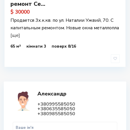
ремонт Се...
$ 30000
Продается 3х.к.кв. по ул. Наталии Ужвий, 70. С
капитальным ремонтом. Новые окна металлопла
[ще]
65 м²
кімнати 3
поверх 8/16
Александр
+380995585050
+380635585050
+380985585050