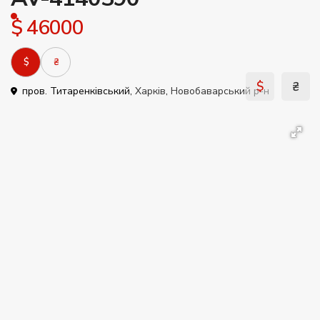
$ 46000
$
₴
$
₴
пров. Титаренківський,
Харків
,
Новобаварський р-н