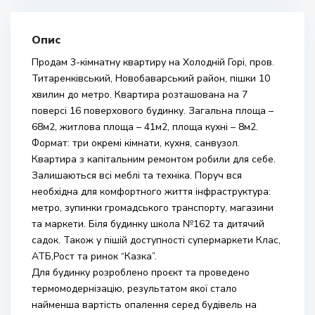
Опис
Продам 3-кімнатну квартиру на Холодній Горі, пров.
Титаренківський, Новобаварський район, пішки 10
хвилин до метро. Квартира розташована на 7
поверсі 16 поверхового будинку. Загальна площа –
68м2, житлова площа – 41м2, площа кухні – 8м2.
Формат: три окремі кімнати, кухня, санвузол.
Квартира з капітальним ремонтом робили для себе.
Залишаються всі меблі та техніка. Поруч вся
необхідна для комфортного життя інфраструктура:
метро, ​​зупинки громадського транспорту, магазини
та маркети. Біля будинку школа №162 та дитячий
садок. Також у пішій доступності супермаркети Клас,
АТБ,Рост та ринок “Казка”.
Для будинку розроблено проєкт та проведено
термомодернізацію, результатом якої стало
найменша вартість опалення серед будівель на