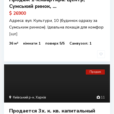
Сумський ринок, ...
$ 26900
Адреса: вул. Культури, 10 (будинок одразу за
Сумським ринком). Ідеальна локація для комфор
[ще]
36 м²
кімнати 1
поверх 5/5
Санвузол: 1
Продаж
Київський р-н
,
Харків
11
Продается 3х. к. кв. капитальный