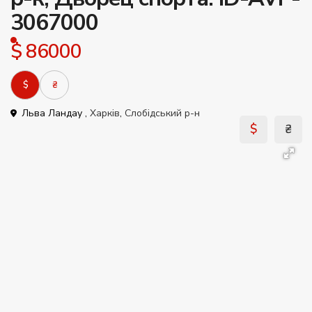
3067000
$ 86000
$
₴
Льва Ландау ,
Харків
,
Слобідський р-н
$
₴