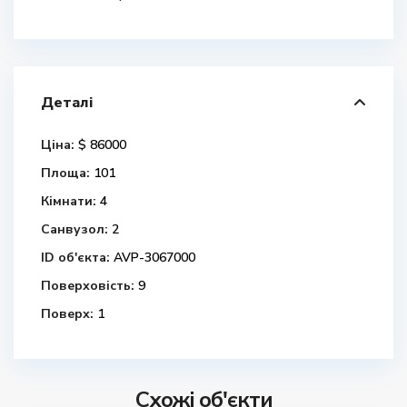
Деталі
Ціна:
$ 86000
Площа:
101
Кімнати:
4
Санвузол:
2
ID об'єкта:
AVP-3067000
Поверховість:
9
Поверх:
1
Схожі об'єкти