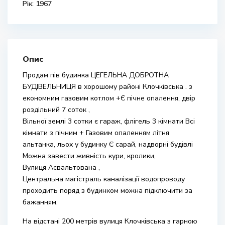
Рік: 1967
Опис
Продам пів будинка ЦЕГЕЛЬНА ДОБРОТНА
БУДІВЕЛЬНИЦЯ в хорошому районі Клочківська . з
економним газовим котлом +Є пічне опалення, двір
роздільний 7 соток ,
Вільної землі 3 сотки є гараж, флігель 3 кімнати Всі
кімнати з пічним + Газовим опаленням літня
альтанка, льох у будинку Є сарай, надворні будівлі
Можна завести живність кури, кролики,
Вулиця Асвальтована ,
Центральна магістраль каналізації водопроводу
проходить поряд з будинком можна підключити за
бажанням.
На відстані 200 метрів вулиця Клочківська з гарною