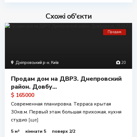
Схожі об'єкти
Продаж
Дніпровський р-н
,
Київ
20
Продам дом на ДВРЗ. Днепровский
район. Довбу...
$ 165000
Современная планировка. Терраса крытая
30кв.м. Первый этаж большая прихожая, кухня
студио
[ще]
5 м²
кімнати 5
поверх 2/2