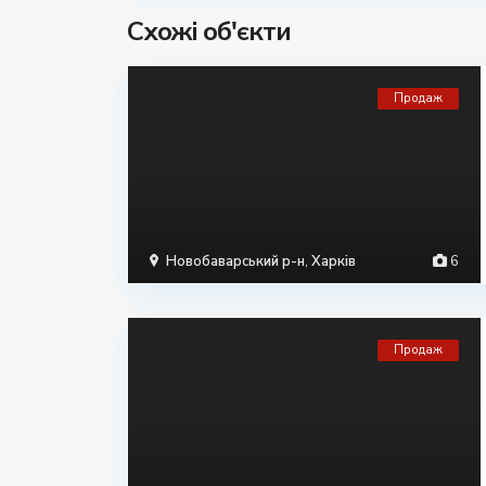
Схожі об'єкти
Продаж
Новобаварський р-н
,
Харків
6
Продаж