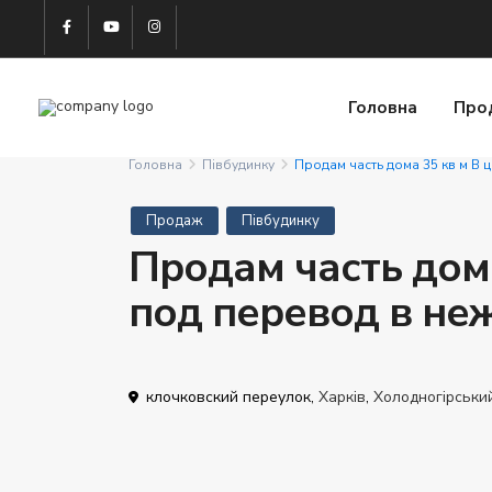
Головна
Про
Головна
Півбудинку
Продам часть дома 35 кв м В
Продаж
Півбудинку
Продам часть дома
под перевод в не
клочковский переулок,
Харків
,
Холодногірськи