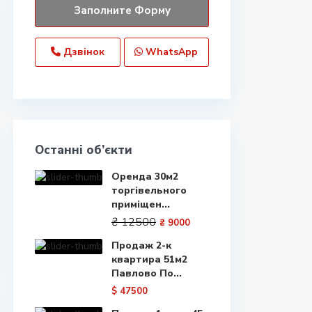
Дзвінок
WhatsApp
Останні об’єкти
Оренда 30м2
торгівельного
приміщен...
₴ 12500
₴ 9000
Продаж 2-к
квартира 51м2
Павлово По...
$ 47500