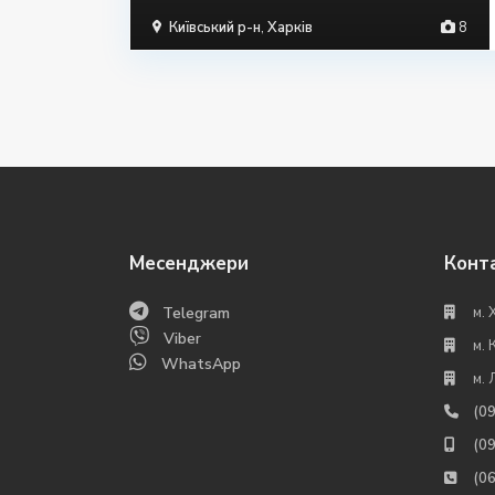
Київський р-н
,
Харків
8
Месенджери
Конт
Telegram
м. 
Viber
м. 
WhatsApp
м. 
(0
(0
(0