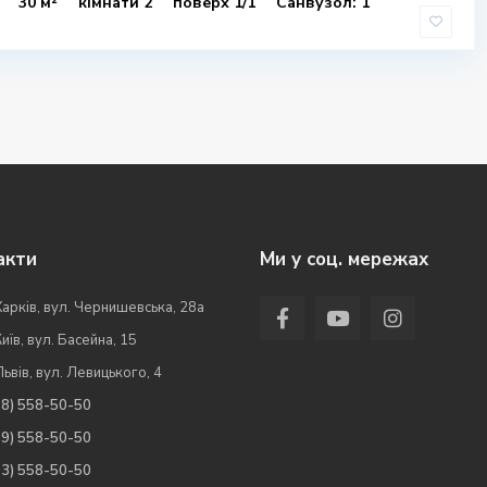
30 м²
кімнати 2
поверх 1/1
Санвузол: 1
акти
Ми у соц. мережах
Харків, вул. Чернишевська, 28а
Київ, вул. Басейна, 15
Львів, вул. Левицького, 4
98) 558-50-50
99) 558-50-50
63) 558-50-50