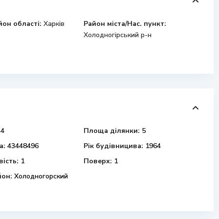
йон області:
Харків
Район міста/Нас. пункт:
Холодногірський р-н
4
Площа ділянки:
5
а:
43448496
Рік будівницива:
1964
ість:
1
Поверх:
1
йон:
Холодногорский