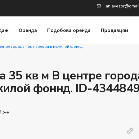
an.avezor@gmai
даж
Оренда
Подобова оренда
Продавцям
 центре города под перевод в нежилой фоннд
 35 кв м В центре город
жилой фоннд. ID-434484
й р-н