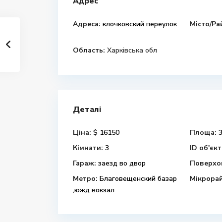
Адрес
Адреса:
клочковский переулок
Місто/Ра
Область:
Харківська обл
Деталі
Ціна:
$ 16150
Площа:
3
Кімнати:
3
ID об'єкт
Гараж:
заезд во двор
Поверхов
Метро:
Благовещенский базар
Мікрора
,южд вокзал