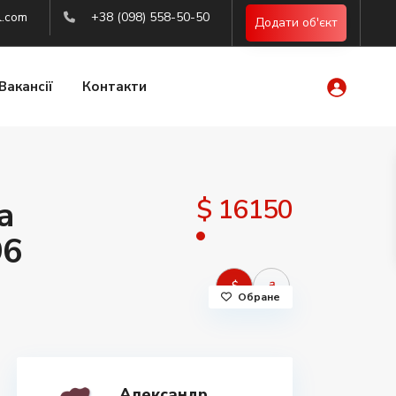
l.com
+38 (098) 558-50-50
Додати об'єкт
Вакансії
Контакти
$ 16150
а
96
$
₴
Обране
Александр