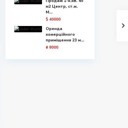
Продаж 1-к.кв. 45
м2 Центр, ст.м.
М...
$ 40000
Оренда
комерційного
приміщення 23 м...
₴ 8000