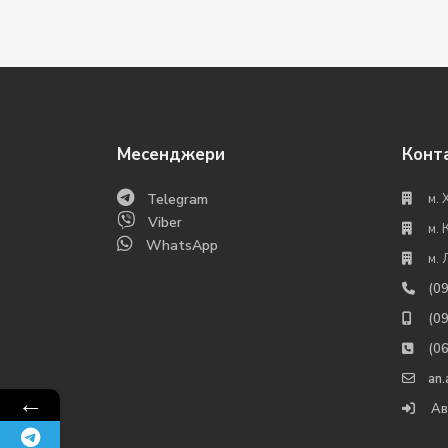
Месенджери
Конт
Telegram
м. 
Viber
м. 
WhatsApp
м. 
(0
(0
(0
an
←
Ав