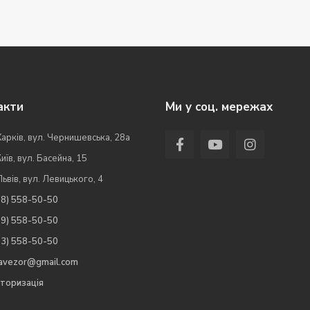
акти
Ми у соц. мережах
Харків, вул. Чернишевська, 28а
Київ, вул. Басейна, 15
Львів, вул. Левицького, 4
98) 558-50-50
99) 558-50-50
63) 558-50-50
.avezor@gmail.com
торизація