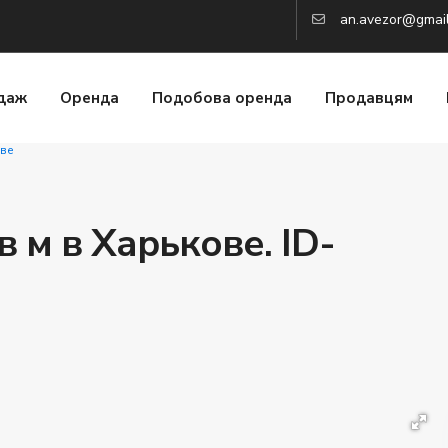
an.avezor@gmai
даж
Оренда
Подобова оренда
Продавцям
ове
 м в Харькове. ID-