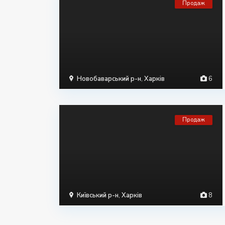
Продаж
Новобаварський р-н
,
Харків
6
Продаж
Київський р-н
,
Харків
8