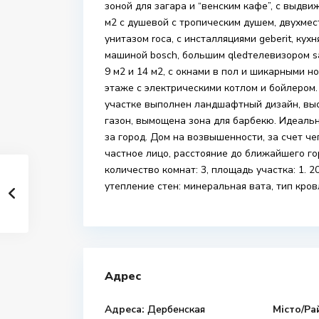
зоной для загара и “венским кафе”, с выдви
м2 с душевой с тропическим душем, двухмес
унитазом roca, с инсталляциями geberit, ку
машиной bosch, большим qledтелевизором sa
9 м2 и 14 м2, с окнами в пол и шикарными н
этаже с электрическими котлом и бойлером.
участке выполнен ландшафтный дизайн, выса
газон, вымощена зона для барбекю. Идеальн
за город. Дом на возвышенности, за счет ч
частное лицо, расстояние до ближайшего гор
количество комнат: 3, площадь участка: 1. 20
утепление стен: минеральная вата, тип кровл
Адрес
Адреса:
Дербенская
Місто/Ра