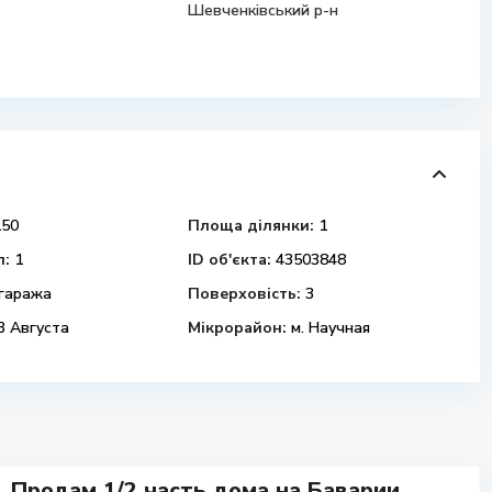
Шевченківський р-н
50
Площа ділянки:
1
л:
1
ID об'єкта:
43503848
гаража
Поверховість:
3
3 Августа
Мікрорайон:
м. Научная
Продам 1/2 часть дома на Баварии