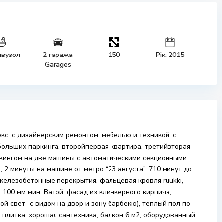
нвузол
2 гаража
150
Рік: 2015
Garages
кс, с дизайнерским ремонтом, мебелью и техникой, с
больших паркинга, второйпервая квартира, третийвторая
аркингом на две машины с автоматическими секционными
, 2 минуты на машине от метро “23 августа”, 710 минут до
 железобетонные перекрытия, фальцевая кровля ruukki,
 100 мм мин. Ватой, фасад из клинкерного кирпича,
й свет” с видом на двор и зону барбекю), теплый пол по
 плитка, хорошая сантехника, балкон 6 м2, оборудованный