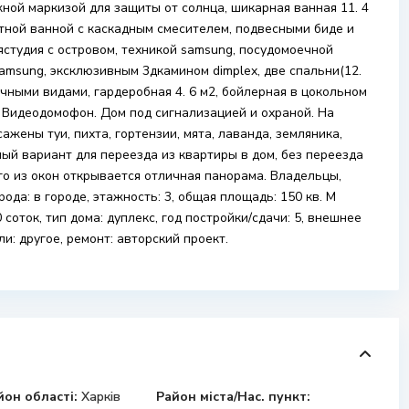
жной маркизой для защиты от солнца, шикарная ванная 11. 4
тной ванной с каскадным смесителем, подвесными биде и
хнястудия с островом, техникой samsung, посудомоечной
msung, эксклюзивным 3дкамином dimplex, две спальни(12.
очными видами, гардеробная 4. 6 м2, бойлерная в цокольном
 Видеодомофон. Дом под сигнализацией и охраной. На
жены туи, пихта, гортензии, мята, лаванда, земляника,
ый вариант для переезда из квартиры в дом, без переезда
его из окон открывается отличная панорама. Владельцы,
ода: в городе, этажность: 3, общая площадь: 150 кв. М
 соток, тип дома: дуплекс, год постройки/сдачи: 5, внешнее
и: другое, ремонт: авторский проект.
йон області:
Харків
Район міста/Нас. пункт: