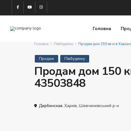
Головна
Про
Головна
Півбудинку
Продам дом 150 кв м в Харьк
Продаж
Півбудинку
Продам дом 150 кв
43503848
Дербенская,
Харків
,
Шевченківський р-н