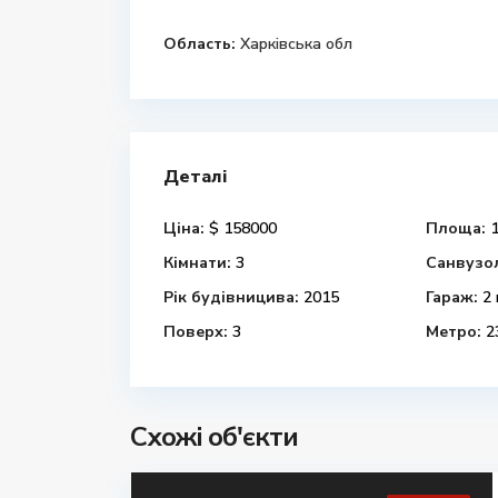
Область:
Харківська обл
Деталі
Ціна:
$ 158000
Площа:
1
Кімнати:
3
Санвузо
Рік будівницива:
2015
Гараж:
2 
Поверх:
3
Метро:
2
Схожі об'єкти