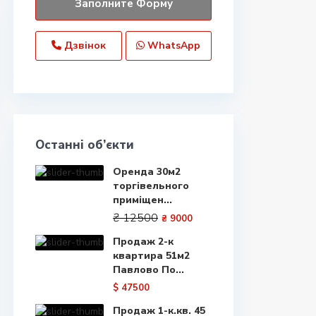
Дзвінок
WhatsApp
Останні об’єкти
Оренда 30м2
торгівельного
приміщен...
₴ 12500
₴ 9000
Продаж 2-к
квартира 51м2
Павлово По...
$ 47500
Продаж 1-к.кв. 45