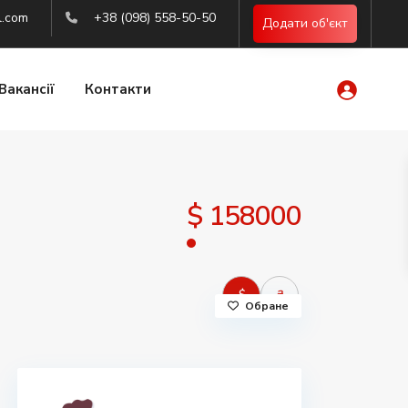
l.com
+38 (098) 558-50-50
Додати об'єкт
Вакансії
Контакти
$ 158000
$
₴
Обране