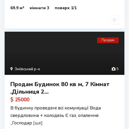
69.9 м²
кімнати 3
поверх 1/1
Продаж
Зміївський р-н
9
Продам Будинок 80 кв м, 7 Кімнат
,Дільниця 2...
$ 25000
В будинку проведені всі комуніуації Вода
свердловина + колодязь Є газ, опалення
,,Господар
[ще]