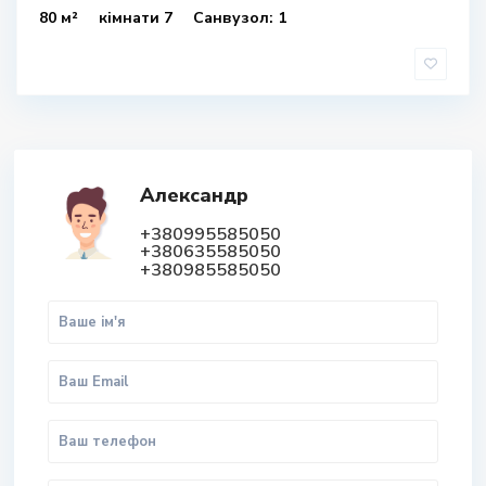
80 м²
кімнати 7
Санвузол: 1
Александр
+380995585050
+380635585050
+380985585050