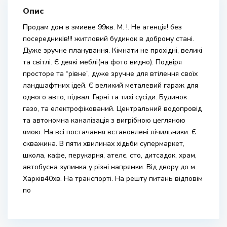
Опис
Продам дом в змиеве 99кв. М. !. Не агенція! без
посередників!!! житловий будинок в доброму стані.
Дуже зручне планування. Кімнати не прохідні, великі
та світлі. Є деякі меблі(на фото видно). Подвіря
просторе та “рівне”, дуже зручне для втілення своїх
ландшафтних ідей. Є великий металевий гараж для
одного авто, підвал. Гарні та тихі сусіди. Будинок
газо, та електрофікований. Центральний водопровід
та автономна каналізація з вигрібною цегляною
ямою. На всі постачання встановлені лічильники. Є
скважина. В пяти хвилинах хідьби супермаркет,
школа, кафе, перукарня, ателє, сто, дитсадок, храм,
автобусна зупинка у різні напрямки. Від двору до м.
Харків40хв. На транспорті. На решту питань відповім
по