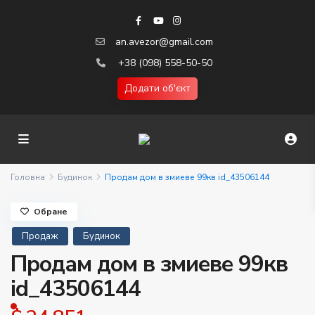
an.avezor@gmail.com
+38 (098) 558-50-50
Додати об'єкт
Головна
Будинок
Продам дом в змиеве 99кв id_43506144
Обране
Продаж
Будинок
Продам дом в змиеве 99кв
id_43506144