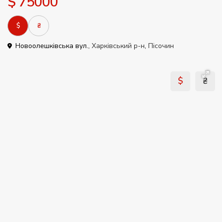
$ 75000
$
₴
Новоолешківська вул.,
Харківський р-н
,
Пісочин
$
₴