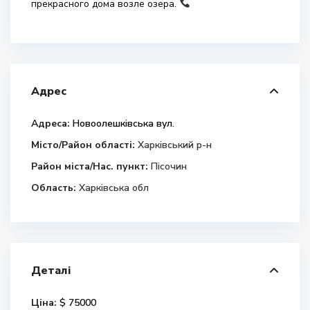
прекрасного дома возле озера.
Адрес
Адреса:
Новоолешківська вул.
Місто/Район області:
Харківський р-н
Район міста/Нас. пункт:
Пісочин
Область:
Харківська обл
Деталі
Ціна:
$ 75000