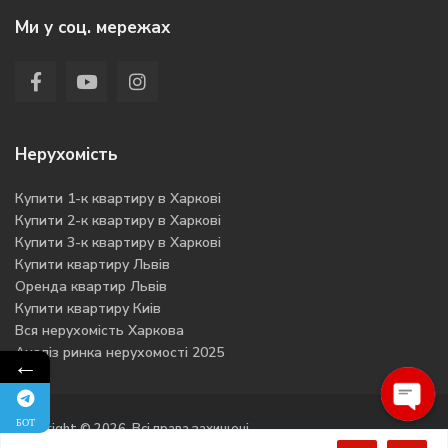
Ми у соц. мережах
Нерухомість
Купити 1-к квартиру в Харкові
Купити 2-к квартиру в Харкові
Купити 3-к квартиру в Харкові
Купити квартиру Львів
Оренда квартир Львів
Купити квартиру Киів
Вся нерухомість Харкова
Аналіз ринка нерухомості 2025
←
БОТ
Open
Copyright © 2026. Всі права захищені
chaty