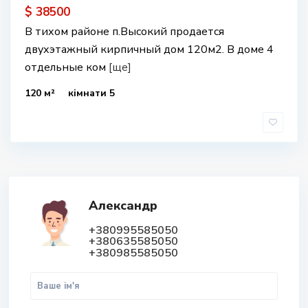
$ 38500
В тихом районе п.Высокий продается
двухэтажный кирпичный дом 120м2. В доме 4
отдельные ком
[ще]
120 м²
кімнати 5
Александр
+380995585050
+380635585050
+380985585050