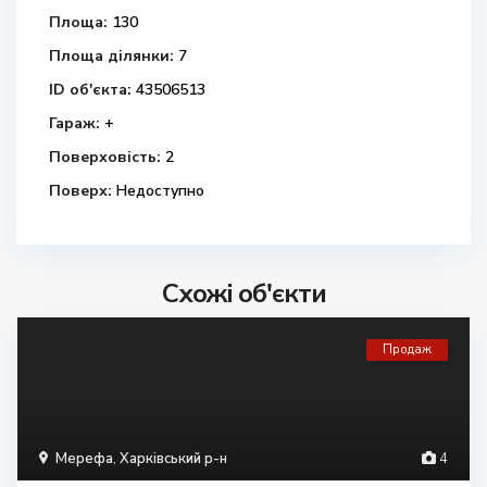
Площа:
130
Площа ділянки:
7
ID об'єкта:
43506513
Гараж:
+
Поверховість:
2
Поверх:
Недоступно
Схожі об'єкти
Продаж
Мерефа
,
Харківський р-н
4