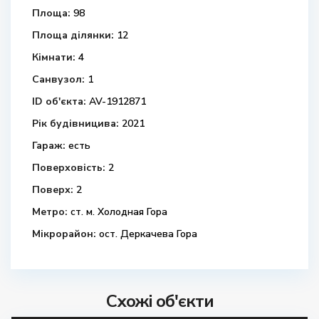
Площа:
98
Площа ділянки:
12
Кімнати:
4
Санвузол:
1
ID об'єкта:
AV-1912871
Рік будівницива:
2021
Гараж:
есть
Поверховість:
2
Поверх:
2
Метро:
ст. м. Холодная Гора
Мікрорайон:
ост. Деркачева Гора
Схожі об'єкти