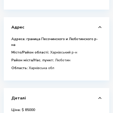
Адрес
Адреса:
граница Песочинского и Люботинского р-
на
Місто/Район області:
Харківський р-н
Район міста/Нас. пункт:
Люботин
Область:
Харківська обл
Деталі
Ціна:
$ 85000