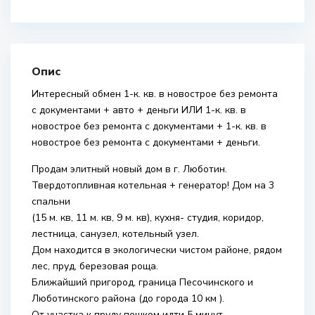
Опис
Интересный обмен 1-к. кв. в новострое без ремонта
с документами + авто + деньги ИЛИ 1-к. кв. в
новострое без ремонта с документами + 1-к. кв. в
новострое без ремонта с документами + деньги.
Продам элитный новый дом в г. Люботин.
Твердотопливная котельная + генератор! Дом на 3
спальни
(15 м. кв, 11 м. кв, 9 м. кв), кухня- студия, коридор,
лестница, санузел, котельный узел.
Дом находится в экологически чистом районе, рядом
лес, пруд, березовая роща.
Ближайший пригород, граница Песочинского и
Люботинского района (до города 10 км ).
От участка к пруду пешком идти 5 минут