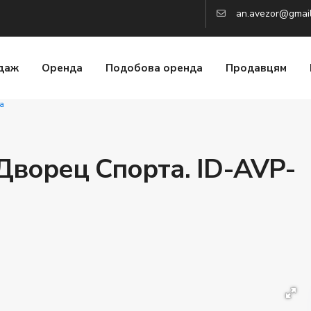
an.avezor@gmai
даж
Оренда
Подобова оренда
Продавцям
а
Дворец Спорта. ID-AVP-