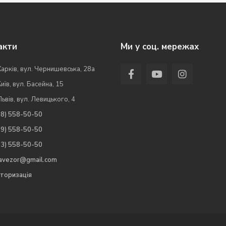
акти
Ми у соц. мережах
Харків, вул. Чернишевська, 28а
Київ, вул. Басейна, 15
Львів, вул. Левицького, 4
98) 558-50-50
99) 558-50-50
63) 558-50-50
.avezor@gmail.com
торизація