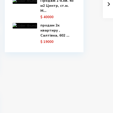
Продаж 1-к.кв. 45
м2 Центр, ст.м.
М...
$ 40000
продам 2к
квартиру ,
Салтівка, 602 ...
$ 19000