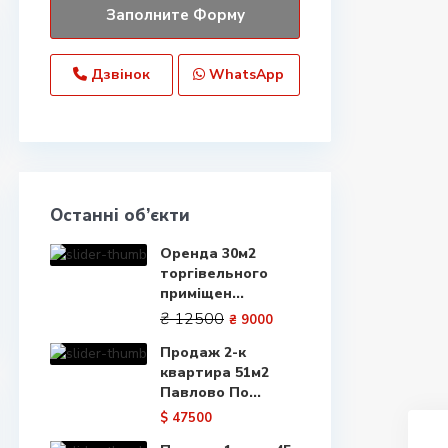
Дзвінок
WhatsApp
Останні об’єкти
Оренда 30м2
торгівельного
приміщен...
₴ 12500
₴ 9000
Продаж 2-к
квартира 51м2
Павлово По...
$ 47500