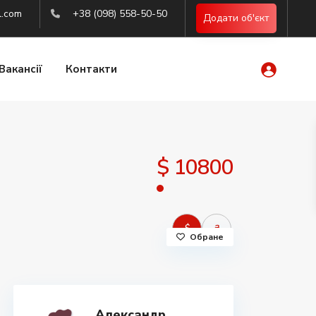
l.com
+38 (098) 558-50-50
Додати об'єкт
Вакансії
Контакти
$ 10800
$
₴
Обране
Александр