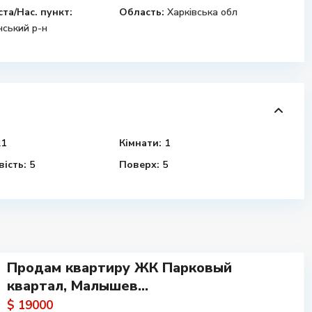
ста/Нас. пункт:
Область:
Харківська обл
ський р-н
1
Кімнати:
1
ість:
5
Поверх:
5
Продам квартиру ЖК Парковый
квартал, Малышев...
$ 19000