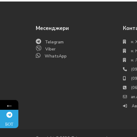
Месенджери
Конт
Telegram
м. 
Viber
м. 
WhatsApp
м. 
(0
(0
(0
an
←
Ав
БОТ