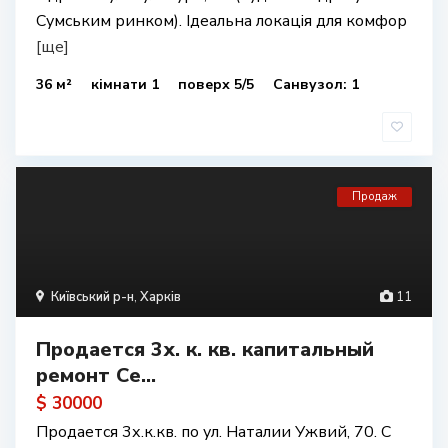
Сумським ринком). Ідеальна локація для комфор
[ще]
36 м²
кімнати 1
поверх 5/5
Санвузол: 1
Продаж
Київський р-н
,
Харків
11
Продается 3х. к. кв. капитальный
ремонт Се...
$ 30000
Продается 3х.к.кв. по ул. Наталии Ужвий, 70. С