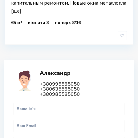
капитальным ремонтом. Новые окна металлопла
[ще]
65 м²
кімнати 3
поверх 8/16
Александр
+380995585050
+380635585050
+380985585050