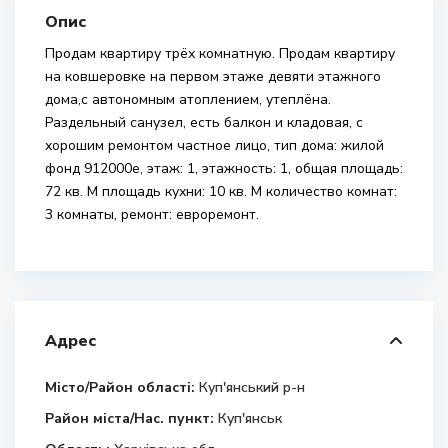
Опис
Продам квартиру трёх комнатную. Продам квартиру
на ковшеровке на первом этаже девяти этажного
дома,с автономным атоплением, утеплёна.
Раздельный санузел, есть балкон и кладовая, с
хорошим ремонтом частное лицо, тип дома: жилой
фонд 912000е, этаж: 1, этажность: 1, общая площадь:
72 кв. М площадь кухни: 10 кв. М количество комнат:
3 комнаты, ремонт: евроремонт.
Адрес
Місто/Район області:
Куп'янський р-н
Район міста/Нас. пункт:
Куп'янськ