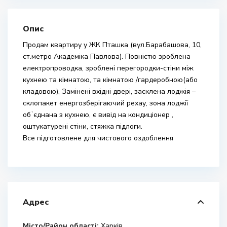
Опис
Продам квартиру у ЖК Пташка (вул.Барабашова, 10,
ст.метро Академіка Павлова). Повністю зроблена
електропроводка, зроблені перегородки-стіни між
кухнею та кімнатою, та кімнатою /гардеробною(або
кладовою), Замінені вхідні двері, засклена лоджія –
склопакет енергозберігаючий рехау, зона лоджії
обʼєднана з кухнею, є вивід на кондиціонер ,
оштукатурені стіни, стяжка підлоги.
Все підготовлене для чистового оздоблення
Адрес
Місто/Район області:
Харків