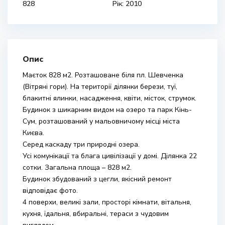
828
Рік: 2010
Опис
Маєток 828 м2. Розташоване біля пл. Шевченка
(Вітряні гори). На території ділянки берези, туї,
блакитні ялинки, насадження, квіти, місток, струмок.
Будинок з шикарним видом на озеро та парк Кінь-
Сум, розташований у мальовничому місці міста
Києва.
Серед каскаду три природні озера.
Усі комунікації та блага цивілізації у домі. Ділянка 22
сотки. Загальна площа – 828 м2.
Будинок збудований з цегли, якісний ремонт
відповідає фото.
4 поверхи, великі зали, просторі кімнати, вітальня,
кухня, їдальня, вбиральні, тераси з чудовим