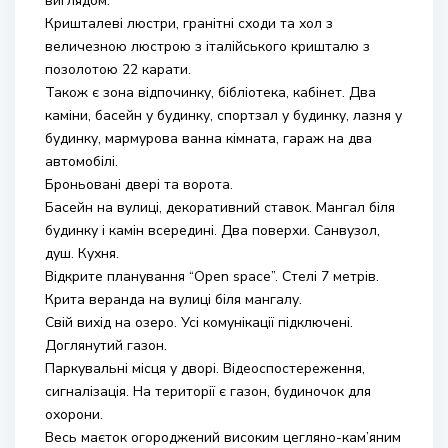
виглядом.
Кришталеві люстри, гранітні сходи та хол з
величезною люстрою з італійського кришталю з
позолотою 22 карати.
Також є зона відпочинку, бібліотека, кабінет. Два
каміни, басейн у будинку, спортзал у будинку, лазня у
будинку, мармурова ванна кімната, гараж на два
автомобілі.
Броньовані двері та ворота.
Басейн на вулиці, декоративний ставок. Мангал біля
будинку і камін всередині. Два поверхи. Санвузол,
душ. Кухня.
Відкрите планування “Open space”. Стелі 7 метрів.
Крита веранда на вулиці біля мангалу.
Свій вихід на озеро. Усі комунікації підключені.
Доглянутий газон.
Паркувальні місця у дворі. Відеоспостереження,
сигналізація. На території є газон, будиночок для
охорони.
Весь маєток огороджений високим цегляно-кам’яним